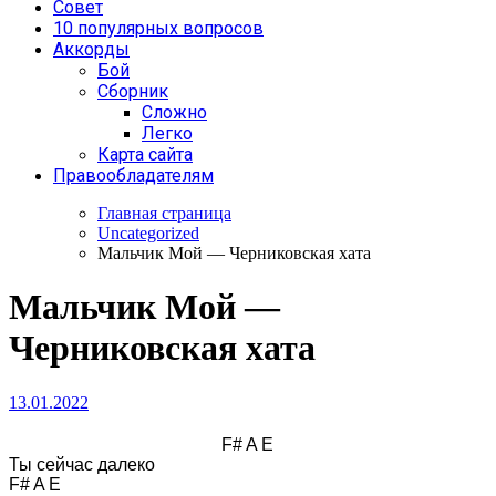
Совет
10 популярных вопросов
Аккорды
Бой
Сборник
Сложно
Легко
Карта сайта
Правообладателям
Главная страница
Uncategorized
Мальчик Мой — Черниковская хата
Мальчик Мой —
Черниковская хата
13.01.2022
						F# A E

Ты сейчас далеко

F# A E
