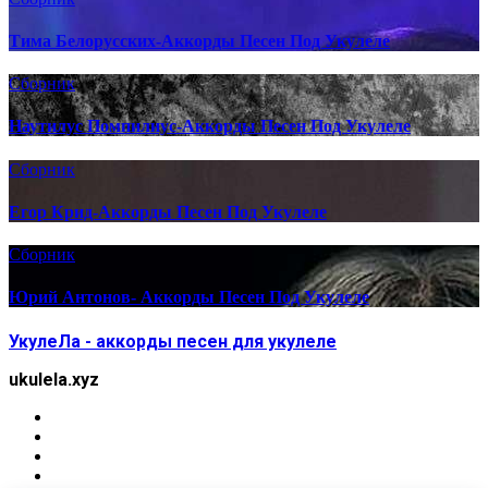
Тима Белорусских-Аккорды Песен Под Укулеле
Сборник
Наутилус Помпилиус-Аккорды Песен Под Укулеле
Сборник
Егор Крид-Аккорды Песен Под Укулеле
Сборник
Юрий Антонов- Аккорды Песен Под Укулеле
УкулеЛа - аккорды песен для укулеле
ukulela.xyz