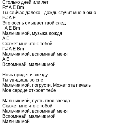
Столько дней или лет

F# A E Bm

Ты сейчас далеко - дождь стучит мне в окно

F# A E

Это осень смывает твой след

  A E Bm

Мальчик мой, музыка дождя

A E

Скажет мне что с тобой

F# A E Bm

Мальчик мой, вспоминай меня

A E

Вспоминай, мальчик мой

Ночь придет и звезду

Ты увидишь во сне

Мальчик мой, погрусти. Может эта печаль

Мое сердце откроет тебе

Мальчик мой, пусть твоя звезда

Скажет мне что с тобой

Мальчик мой, вспоминай меня

Вспоминай, мальчик мой

Мальчик мой
