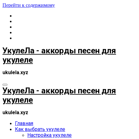
Перейти к содержимому
УкулеЛа - аккорды песен для
укулеле
ukulela.xyz
УкулеЛа - аккорды песен для
укулеле
ukulela.xyz
Главная
Как выбрать укулеле
Настройка укулеле