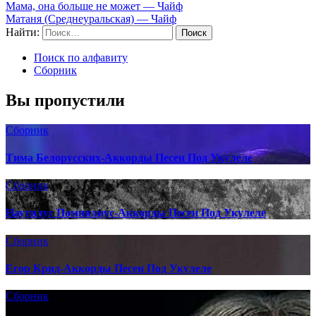
Мама, она больше не может — Чайф
Матаня (Среднеуральская) — Чайф
Найти:
Поиск по алфавиту
Сборник
Вы пропустили
Сборник
Тима Белорусских-Аккорды Песен Под Укулеле
Сборник
Наутилус Помпилиус-Аккорды Песен Под Укулеле
Сборник
Егор Крид-Аккорды Песен Под Укулеле
Сборник