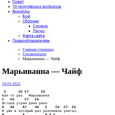
Совет
10 популярных вопросов
Аккорды
Бой
Сборник
Сложно
Легко
Карта сайта
Правообладателям
Главная страница
Uncategorized
Марьиванна — Чайф
Марьиванна — Чайф
19.01.2022
E
E6
E7
E6
E
E6
E7
E6
A
A6
A7
A6
E
E6
E7
E6
B
A
B
A
E