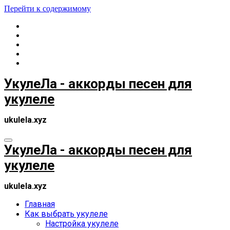
Перейти к содержимому
УкулеЛа - аккорды песен для
укулеле
ukulela.xyz
УкулеЛа - аккорды песен для
укулеле
ukulela.xyz
Главная
Как выбрать укулеле
Настройка укулеле