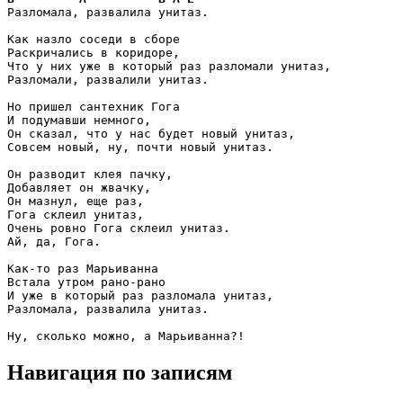
Разломала, развалила унитаз.

Как назло соседи в сборе 

Раскричались в коридоре, 

Что у них уже в который раз разломали унитаз, 

Разломали, развалили унитаз.

Но пришел сантехник Гога 

И подумавши немного, 

Он сказал, что у нас будет новый унитаз, 

Совсем новый, ну, почти новый унитаз.

Он разводит клея пачку, 

Добавляет он жвачку, 

Он мазнул, еще раз, 

Гога склеил унитаз, 

Очень ровно Гога склеил унитаз. 

Ай, да, Гога.

Как-то раз Марьиванна 

Встала утром рано-рано 

И уже в который раз разломала унитаз, 

Разломала, развалила унитаз.

Ну, сколько можно, а Марьиванна?!         
Навигация по записям