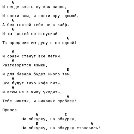
G
И негде взять ну как назло,

D
И гости злы, и гости прут домой.

G
А без гостей тебе не в кайф,

G
И ты гостей не отпускай -

G
Ты предложи им дунуть по одной!

G
И сразу станут все легки,

G
Разговорятся языки,

D
И для базара будет много тем.

G
Все будут тихо кофе пить,

G
И всем не в жилу уходить,

G
Тебе ништяк, и никаких проблем!

Припев:

G
C
	На обкурку, на обкурку,

D
G
	На обкурку, на обкурку становись!
