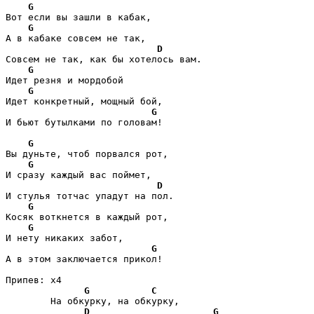
G
Вот если вы зашли в кабак,

G
А в кабаке совсем не так,

D
Совсем не так, как бы хотелось вам.

G
Идет резня и мордобой

G
Идет конкретный, мощный бой,

G
И бьют бутылками по головам!

G
Вы дуньте, чтоб порвался рот,

G
И сразу каждый вас поймет,

D
И стулья тотчас упадут на пол.

G
Косяк воткнется в каждый рот,

G
И нету никаких забот,

G
А в этом заключается прикол!

Припев: x4

G
C
	На обкурку, на обкурку,

D
G