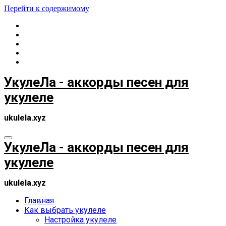
Перейти к содержимому
УкулеЛа - аккорды песен для
укулеле
ukulela.xyz
УкулеЛа - аккорды песен для
укулеле
ukulela.xyz
Главная
Как выбрать укулеле
Настройка укулеле