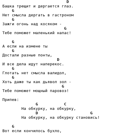
D
Башка трещит и дергается глаз.

G
Нет смысла дергать в гастроном

G
Зажги огонь над косяком -

G
Тебе поможет маленький напас!

G
А если на измене ты

G
Достали разные понты,

D
И все дела идут наперекос.

G
Глотать нет смысла валидол,

G
Хоть даже ты как дьявол зол -

G
Тебе поможет мощный паровоз!

Припев:

G
C
	На обкурку, на обкурку,

D
G
	На обкурку, на обкурку становись!

G
Вот если кончилось бухло,
