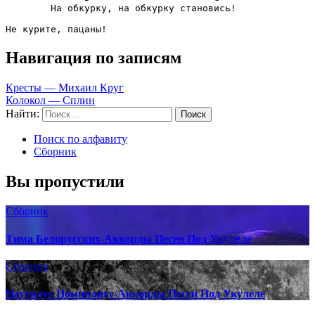
	На обкурку, на обкурку становись!

Не курите, пацаны!
Навигация по записям
Кресты — Михаил Круг
Колокол — Сплин
Найти:
Поиск по алфавиту
Сборник
Вы пропустили
Сборник
Тима Белорусских-Аккорды Песен Под Укулеле
Сборник
Наутилус Помпилиус-Аккорды Песен Под Укулеле