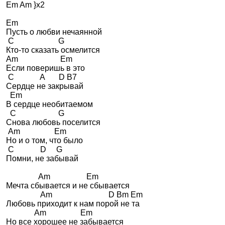
 Em Am }x2

 Em

 Пусть о любви нечаянной 

  C                      G

 Кто-то сказать осмелится 

 Am                     Em

 Если поверишь в это 

  C             A       D B7

 Сердце не закрывай 

   Em

 В сердце необитаемом 

   C                     G

 Снова любовь поселится 

  Am                 Em

 Но и о том, что было 

  C             D     G

 Помни, не забывай 

                 Am                  Em

 Мечта сбывается и не сбывается 

                  Am                            D Bm Em

 Любовь приходит к нам порой не та 

               Am                 Em

 Но все хорошее не забывается 
