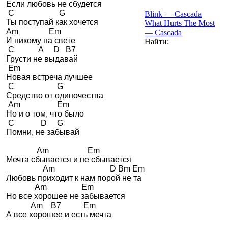
 Если любовь не сбудется 

  C                      G

Blink — Cascada
 Ты поступай как хочется 

What Hurts The Most
 Am               Em

— Cascada
 И никому на свете 

Найти:
  C            A     D   B7

 Грусти не выдавай 

  Em

 Новая встреча лучшее 

  C                     G

 Средство от одиночества 

  Am                  Em

 Но и о том, что было 

  C             D     G

 Помни, не забывай 

                Am                   Em

 Мечта сбывается и не сбывается 

                   Am                           D Bm Em

 Любовь приходит к нам порой не та 

               Am                 Em

 Но все хорошее не забывается 

             Am    B7           Em

 А все хорошее и есть мечта 
