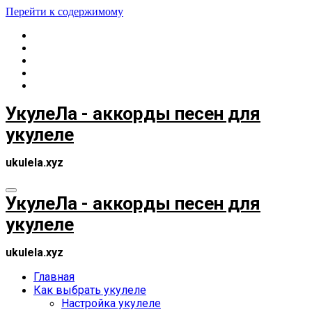
Перейти к содержимому
УкулеЛа - аккорды песен для
укулеле
ukulela.xyz
УкулеЛа - аккорды песен для
укулеле
ukulela.xyz
Главная
Как выбрать укулеле
Настройка укулеле