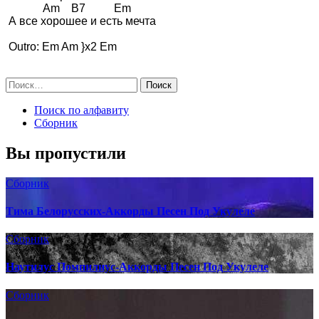
             Am    B7          Em

 А все хорошее и есть мечта 

 Outro: Em Am }x2 Em 

Поиск по алфавиту
Сборник
Вы пропустили
Сборник
Тима Белорусских-Аккорды Песен Под Укулеле
Сборник
Наутилус Помпилиус-Аккорды Песен Под Укулеле
Сборник