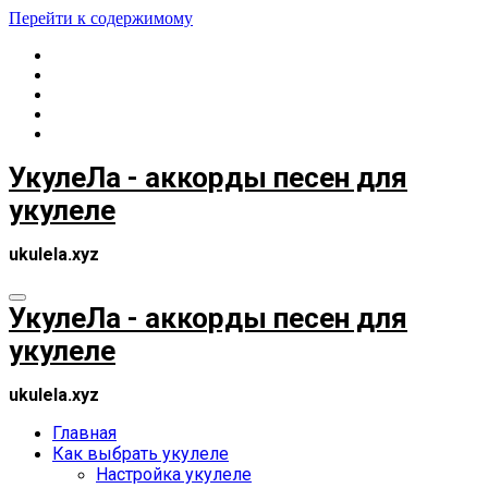
Перейти к содержимому
УкулеЛа - аккорды песен для
укулеле
ukulela.xyz
УкулеЛа - аккорды песен для
укулеле
ukulela.xyz
Главная
Как выбрать укулеле
Настройка укулеле