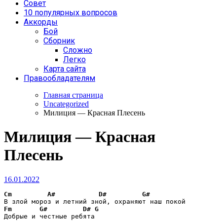
Совет
10 популярных вопросов
Аккорды
Бой
Сборник
Сложно
Легко
Карта сайта
Правообладателям
Главная страница
Uncategorized
Милиция — Красная Плесень
Милиция — Красная
Плесень
16.01.2022
Cm
A#
D#
G#
Fm
G#
D#
G
Добрые и честные ребята
