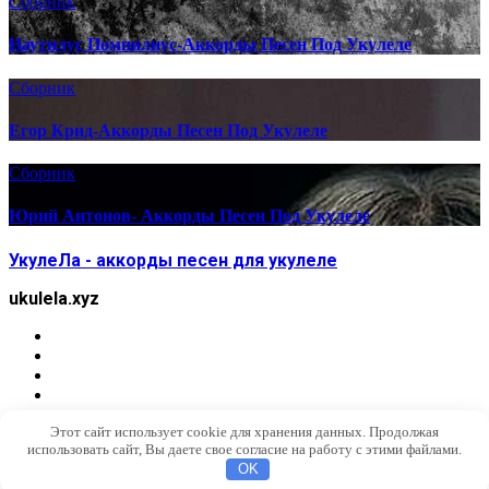
Сборник
Наутилус Помпилиус-Аккорды Песен Под Укулеле
Сборник
Егор Крид-Аккорды Песен Под Укулеле
Сборник
Юрий Антонов- Аккорды Песен Под Укулеле
УкулеЛа - аккорды песен для укулеле
ukulela.xyz
Этот сайт использует cookie для хранения данных. Продолжая
использовать сайт, Вы даете свое согласие на работу с этими файлами.
OK
Найти: