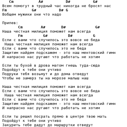
Cm
A#
D#
G#
Fm
G#
D#
G
Вобщем мужики они что надо

Припев:

Cm
A#
D#
G#
Наша честная милиция поможет нам всегда

Fm
G#
D#
G
Если с вами что случилось это вовсе не беда

 Наша честная милиция поможет нам всегда

Если с вами что случилось это не беда

Защитим найдем подскажем - это наш ментовский гимн

И напрасно нас ругают что работать не хотим

Если ты бухой в дрова матом гнешь туда-сюда

Подойдут к тебе они учтиво

Подруки тебя возьмут и до дома отведут

Чтобы не замерз ты на морозе малыш наш

Наша честная милиция поможет нам всегда

Если с вами что случилось это вовсе не беда

 Наша честная милиция поможет нам всегда

Если с вами что случилось это не беда

Защитим найдем подскажем - это наш ментовский гимн

И напрасно нас ругают что работать не хотим

Если ты решил посрать прямо в центре твою мать

Подойдут к тебе они учтиво

Закурить тебе дадут до маршрутки отведут
