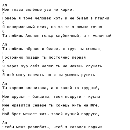
Am
F
C
G
Ты любишь Альпен гольд клубничный, а я молочный

Am
F
C
G
Я всё могу сломать но и ты умеешь рушить

Am
F
C
G
Мой брат мешает жить твоей лучшей подруге, 

Am