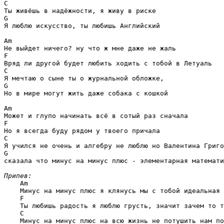
C
G
Я люблю искусство, ты любишь Английский

Am
F
C
G
Но в мире могут жить даже собака с кошкой

Am
F
C
G
сказала что минус на минус плюс - элементарная математи
Припев:
Am
    Минус на минус плюс я клянусь мы с тобой идеальная 
F
    Ты любишь радость я люблю грусть, значит зачем то т
C
    Минус на минус плюс на всю жизнь не потушить нам по