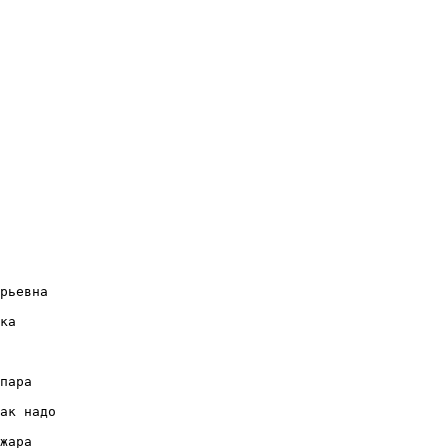
ка

пара

ак надо 

жара
