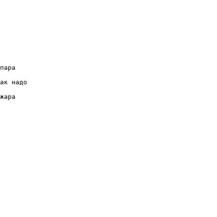
пара

ак надо 

жара
