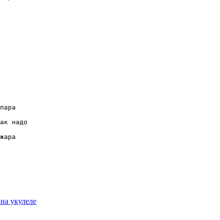
пара

ак надо 

жара

 на укулеле