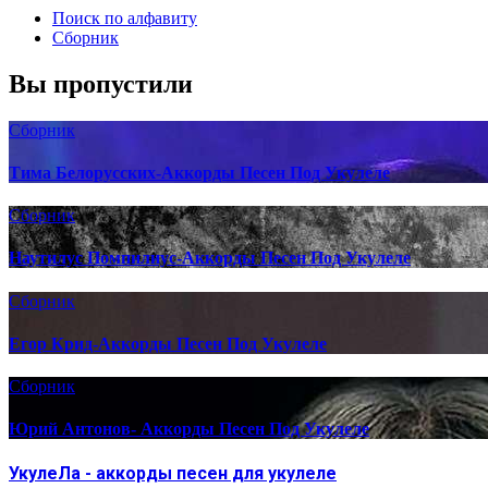
Поиск по алфавиту
Сборник
Вы пропустили
Сборник
Тима Белорусских-Аккорды Песен Под Укулеле
Сборник
Наутилус Помпилиус-Аккорды Песен Под Укулеле
Сборник
Егор Крид-Аккорды Песен Под Укулеле
Сборник
Юрий Антонов- Аккорды Песен Под Укулеле
УкулеЛа - аккорды песен для укулеле