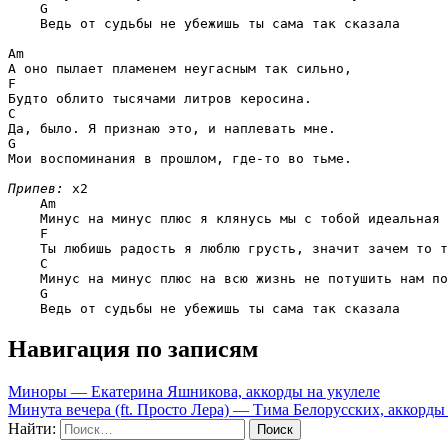
G
    Ведь от судьбы не убежишь ты сама так сказала

Am
F
C
G
Мои воспоминания в прошлом, где-то во тьме. 

Припев:
 x2

Am
    Минус на минус плюс я клянусь мы с тобой идеальная 
F
    Ты любишь радость я люблю грусть, значит зачем то т
C
    Минус на минус плюс на всю жизнь не потушить нам по
G
Навигация по записям
Миноры — Екатерина Яшникова, аккорды на укулеле
Минута вечера (ft. Просто Лера) — Тима Белорусских, аккорды
Найти: