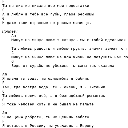
F
C
G
И даже твои странные не ровные мизинцы.

Припев:
Am
    Минус на минус плюс я клянусь мы с тобой идеальная 
F
    Ты любишь радость я люблю грусть, значит зачем то т
C
    Минус на минус плюс на всю жизнь не потушить нам по
G
    Ведь от судьбы не убежишь ты сама так сказала

Am
F
C
G
Я тоже человек хоть и не бывал на Мальте

Am
F