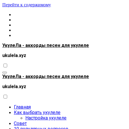
Перейти к содержимому
УкулеЛа - аккорды песен для укулеле
ukulela.xyz
УкулеЛа - аккорды песен для укулеле
ukulela.xyz
Главная
Как выбрать укулеле
Настройка укулеле
Совет
10 популярных вопросов