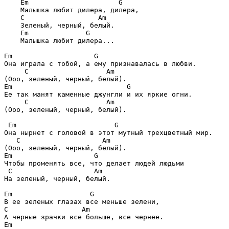
Em                      G
    Малышка любит дилера, дилера, 

С                  Am
    Зеленый, черный, белый. 

Em              G
    Малышка любит дилера... 

Em                    G
Она играла с тобой, а ему признавалась в любви. 

С                   Am
Em                            G
Ее так манят каменные джунгли и их яркие огни. 

С                   Am
(Ооо, зеленый, черный, белый). 

Em                        G
Она нырнет с головой в этот мутный трехцветный мир. 

С                    Am
Em                    G
Чтобы променять все, что делает людей людьми 

С                    Am
На зеленый, черный, белый. 

Em                   G
С                  Am
Em