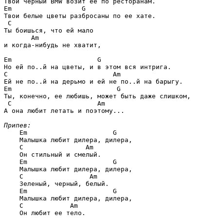
Em                  G
Твои белые цветы разбросаны по ее хате.

С
Ты боишься, что ей мало 

Am
и когда-нибудь не хватит, 

Em                      G
С                           Am
Em                           G
Ты, конечно, ее любишь, может быть даже слишком,

С                      Am
А она любит летать и поэтому...

Припев:
Em                      G
    Малышка любит дилера, дилера, 

С                Am
    Он стильный и смелый. 

Em                      G
    Малышка любит дилера, дилера, 

С                 Am
    Зеленый, черный, белый. 

Em                      G
    Малышка любит дилера, дилера, 

С            Am
    Он любит ее тело. 
