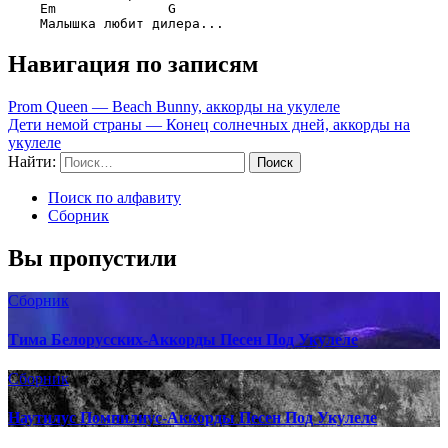
Em              G
Навигация по записям
Prom Queen — Beach Bunny, аккорды на укулеле
Дети немой страны — Конец солнечных дней, аккорды на
укулеле
Найти:
Поиск по алфавиту
Сборник
Вы пропустили
Сборник
Тима Белорусских-Аккорды Песен Под Укулеле
Сборник
Наутилус Помпилиус-Аккорды Песен Под Укулеле