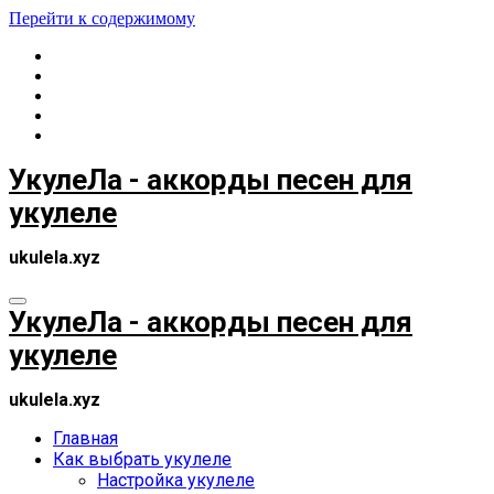
Перейти к содержимому
УкулеЛа - аккорды песен для
укулеле
ukulela.xyz
УкулеЛа - аккорды песен для
укулеле
ukulela.xyz
Главная
Как выбрать укулеле
Настройка укулеле