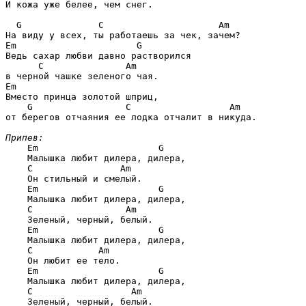
И кожа уже белее, чем снег. 

G              С                     Am
Em                      G
Ведь сахар любви давно растворился 

С               Am
Em
Вместо принца золотой шприц, 

G                 С                  Am
от берегов отчаяния ее лодка отчалит в никуда. 

Припев:
Em                      G
    Малышка любит дилера, дилера, 

С                Am
    Он стильный и смелый. 

Em                      G
    Малышка любит дилера, дилера, 

С                 Am
    Зеленый, черный, белый. 

Em                      G
    Малышка любит дилера, дилера, 

С            Am
    Он любит ее тело. 

Em                      G
    Малышка любит дилера, дилера, 

С                  Am
    Зеленый, черный, белый. 
