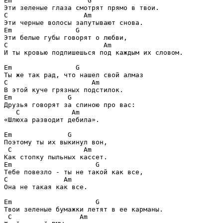
Em                   G
С                   Am
Em                G
С                        Am
И ты кровью подпишешься под каждым их словом. 

Em                G
С                     Am
Em              G
Друзья говорят за спиною про вас: 

С             Am
«Шлюха разводит дебила». 

Em              G
Поэтому ты их выкинул вон,

С                  Am
Em                     G
С              Am
Она не такая как все. 

Em                     G
Твои зеленые бумажки летят в ее карманы.

С                 Am