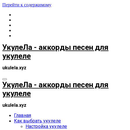
Перейти к содержимому
УкулеЛа - аккорды песен для
укулеле
ukulela.xyz
УкулеЛа - аккорды песен для
укулеле
ukulela.xyz
Главная
Как выбрать укулеле
Настройка укулеле