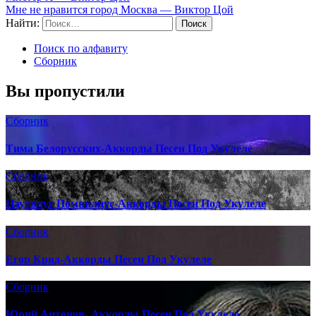
Мне не нравится город Москва — Виктор Цой
Найти:
Поиск по алфавиту
Сборник
Вы пропустили
Сборник
Тима Белорусских-Аккорды Песен Под Укулеле
Сборник
Наутилус Помпилиус-Аккорды Песен Под Укулеле
Сборник
Егор Крид-Аккорды Песен Под Укулеле
Сборник
Юрий Антонов- Аккорды Песен Под Укулеле