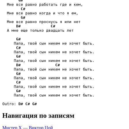
G#
  Мне все равно работать где и кем,

C#
  Мне все равно когда и что я ем,

G#
  Мне все равно проснусь я или нет

D#
C#
  А мне еще только двадцать лет

G#
     Папа, твой сын никем не хочет быть.

C#
     Папа, твой сын никем не хочет быть.

G#
     Папа, твой сын никем не хочет быть.

D#
C#
     Папа, твой сын никем не хочет быть.

G#
     Папа, твой сын никем не хочет быть.

C#
     Папа, твой сын никем не хочет быть.

G#
     Папа, твой сын никем не хочет быть.

Outro: 
D#
C#
G#
Навигация по записям
Мистер X — Виктор Цой