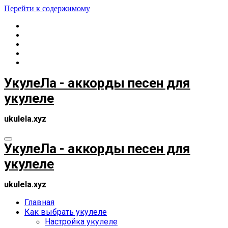
Перейти к содержимому
УкулеЛа - аккорды песен для
укулеле
ukulela.xyz
УкулеЛа - аккорды песен для
укулеле
ukulela.xyz
Главная
Как выбрать укулеле
Настройка укулеле