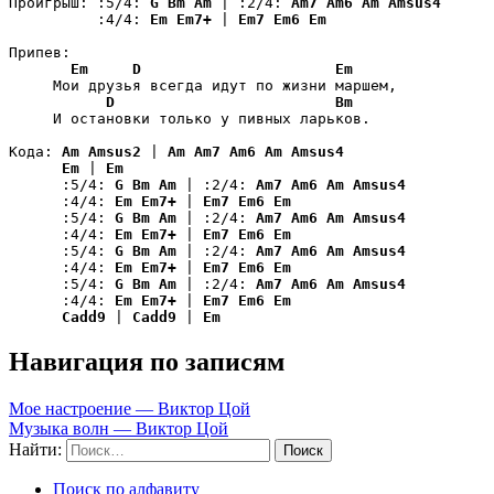
Проигрыш: :5/4: 
G
Bm
Am
 | :2/4: 
Am7
Am6
Am
Amsus4
          :4/4: 
Em
Em7+
 | 
Em7
Em6
Em
Припев:

Em
D
Em
     Мои друзья всегда идут по жизни маршем,

D
Bm
     И остановки только у пивных ларьков.

Кода: 
Am
Amsus2
 | 
Am
Am7
Am6
Am
Amsus4
Em
 | 
Em
      :5/4: 
G
Bm
Am
 | :2/4: 
Am7
Am6
Am
Amsus4
      :4/4: 
Em
Em7+
 | 
Em7
Em6
Em
      :5/4: 
G
Bm
Am
 | :2/4: 
Am7
Am6
Am
Amsus4
      :4/4: 
Em
Em7+
 | 
Em7
Em6
Em
      :5/4: 
G
Bm
Am
 | :2/4: 
Am7
Am6
Am
Amsus4
      :4/4: 
Em
Em7+
 | 
Em7
Em6
Em
      :5/4: 
G
Bm
Am
 | :2/4: 
Am7
Am6
Am
Amsus4
      :4/4: 
Em
Em7+
 | 
Em7
Em6
Em
Cadd9
 | 
Cadd9
 | 
Em
Навигация по записям
Мое настроение — Виктор Цой
Музыка волн — Виктор Цой
Найти:
Поиск по алфавиту