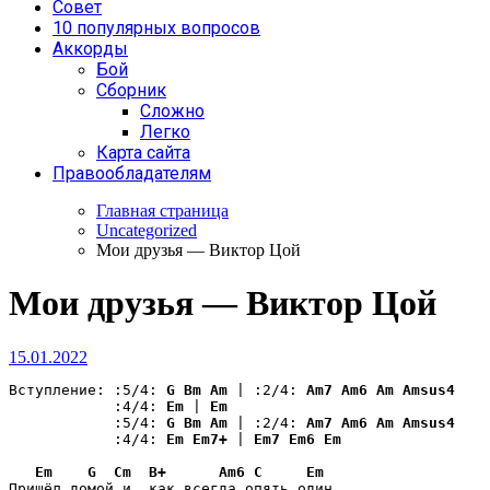
Совет
10 популярных вопросов
Аккорды
Бой
Сборник
Сложно
Легко
Карта сайта
Правообладателям
Главная страница
Uncategorized
Мои друзья — Виктор Цой
Мои друзья — Виктор Цой
15.01.2022
Вступление: :5/4: 
G
Bm
Am
 | :2/4: 
Am7
Am6
Am
Amsus4
            :4/4: 
Em
 | 
Em
            :5/4: 
G
Bm
Am
 | :2/4: 
Am7
Am6
Am
Amsus4
            :4/4: 
Em
Em7+
 | 
Em7
Em6
Em
Em
G
Cm
B+
Am6
C
Em
Пришёл домой и, как всегда опять один.
