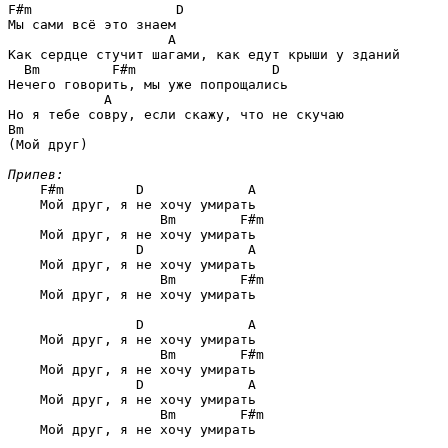
F#m                  D
Мы сами всё это знаем

A
Как сердце стучит шагами, как едут крыши у зданий

Bm         F#m                 D
Нечего говорить, мы уже попрощались

A
Bm
(Мой друг)

Припев:
F#m         D             A
    Мой друг, я не хочу умирать

Bm        F#m
    Мой друг, я не хочу умирать

D             A
    Мой друг, я не хочу умирать

Bm        F#m
    Мой друг, я не хочу умирать

D             A
    Мой друг, я не хочу умирать

Bm        F#m
    Мой друг, я не хочу умирать

D             A
    Мой друг, я не хочу умирать

 Bm        F#m