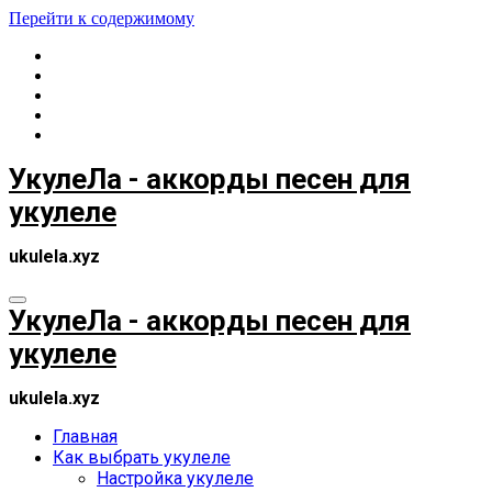
Перейти к содержимому
УкулеЛа - аккорды песен для
укулеле
ukulela.xyz
УкулеЛа - аккорды песен для
укулеле
ukulela.xyz
Главная
Как выбрать укулеле
Настройка укулеле