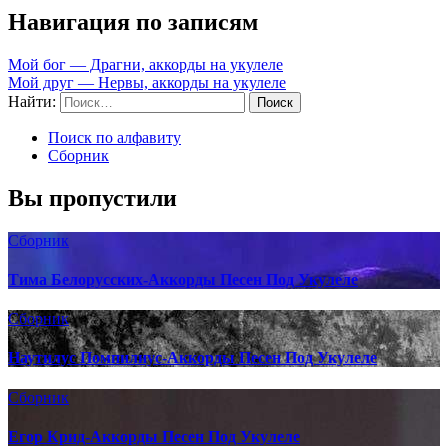
Навигация по записям
Мой бог — Драгни, аккорды на укулеле
Мой друг — Нервы, аккорды на укулеле
Найти:
Поиск по алфавиту
Сборник
Вы пропустили
Сборник
Тима Белорусских-Аккорды Песен Под Укулеле
Сборник
Наутилус Помпилиус-Аккорды Песен Под Укулеле
Сборник
Егор Крид-Аккорды Песен Под Укулеле