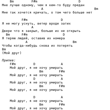
Bm         F#m                     D
Мне лучше одному, чем я кем-то буду предан

A                          Bm
Мне так хочется кричать, о том чего больше нет 

F#m                 D
Я не могу уснуть, ветер вроде затих

A
Двери что я закрыл, больше их не открыть

Bm      F#m                  D
Я теряю людей, оставив их номера

A                       Bm
Bm
(Мой друг)

Припев:
F#m         D             A
    Мой друг, я не хочу умирать

Bm        F#m
    Мой друг, я не хочу умирать

D             A
    Мой друг, я не хочу умирать

Bm        F#m
    Мой друг, я не хочу умирать

D             A
    Мой друг, я не хочу умирать

Bm        F#m
    Мой друг, я не хочу умирать
