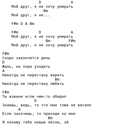
D             A
    Мой друг, я не хочу умирать

Bm
    Мой друг, я не... 

F#m D A Bm
F#m         D             A
    Мой друг, я не хочу умирать

Bm        F#m
    Мой друг, я не хочу умирать

F#m
D
A
Никогда не перестану верить

Bm
Никогда не перестану любить 

F#m
Ты извини если чем-то обидел

D
Знаешь, ведь, то что мне тоже не весело

A
Если захочешь, то приходи ко мне

Bm
Я покажу тебе новые песни, эй 
