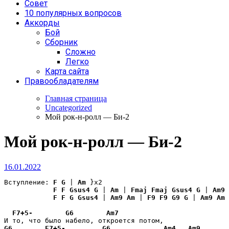
Совет
10 популярных вопросов
Аккорды
Бой
Сборник
Сложно
Легко
Карта сайта
Правообладателям
Главная страница
Uncategorized
Мой рок-н-ролл — Би-2
Мой рок-н-ролл — Би-2
16.01.2022
Вступление: 
F
G
 | 
Am
 }x2 

F
F
Gsus4
G
 | 
Am
 | 
Fmaj
Fmaj
Gsus4
G
 | 
Am9
F
F
G
Gsus4
 | 
Am9
Am
 | 
F9
F9
G9
G
 | 
Am9
Am
F7+5-
G6
Am7
G6
F7+5-
G6
Am4
Am9