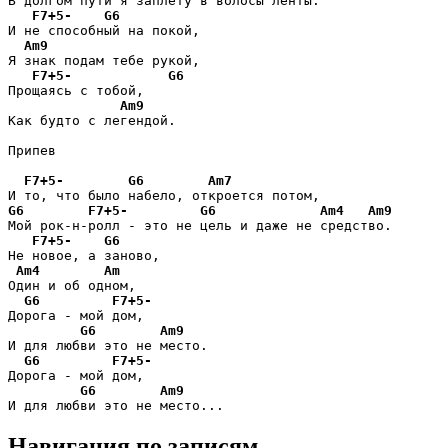
В долгом пути я заплету в волосы ленты.

F7+5-
G6
И не способный на покой,

Am9
Я знак подам тебе рукой,

F7+5-
G6
Прощаясь с тобой,

Am9
Как будто с легендой.

Припев

F7+5-
G6
Am7
G6
F7+5-
G6
Am4
Am9
Мой рок-н-ролл - это не цель и даже не средство.

F7+5-
G6
Не новое, а заново,

Am4
Am
Один и об одном,

G6
F7+5-
Дорога - мой дом,

G6
Am9
И для любви это не место.

G6
F7+5-
Дорога - мой дом,

G6
Am9
И для любви это не место...
Навигация по записям