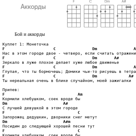
Бой и аккорды
F
C
Dm
A
F
C
Dm
A#
F
C
Dm
A
F
C
Dm
A#
Ты нереальная очень в блике случайном, моей зажигалки 

F
Am
Dm
A#
F
C
Dm
A#m
F
C