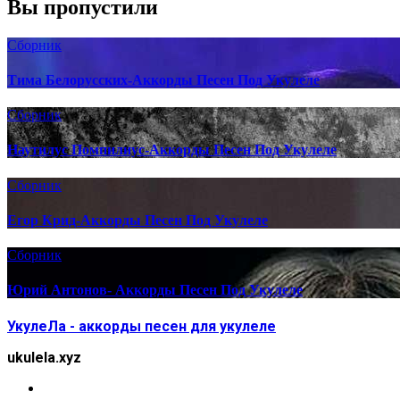
Вы пропустили
Сборник
Тима Белорусских-Аккорды Песен Под Укулеле
Сборник
Наутилус Помпилиус-Аккорды Песен Под Укулеле
Сборник
Егор Крид-Аккорды Песен Под Укулеле
Сборник
Юрий Антонов- Аккорды Песен Под Укулеле
УкулеЛа - аккорды песен для укулеле
ukulela.xyz