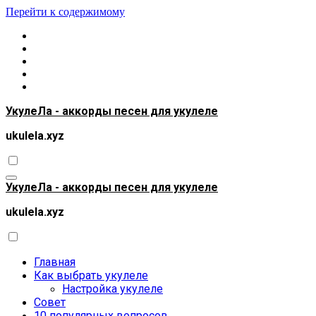
Перейти к содержимому
УкулеЛа - аккорды песен для укулеле
ukulela.xyz
УкулеЛа - аккорды песен для укулеле
ukulela.xyz
Главная
Как выбрать укулеле
Настройка укулеле
Совет
10 популярных вопросов