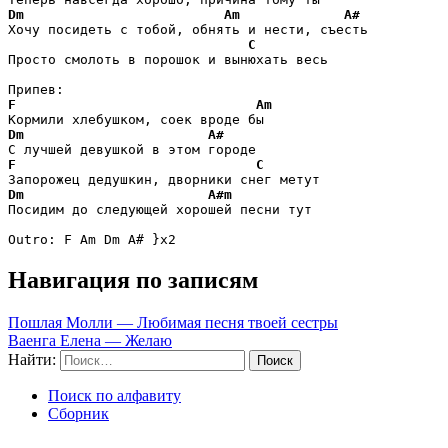
Dm
Am
A#
Хочу посидеть с тобой, обнять и нести, съесть

C
Просто смолоть в порошок и вынюхать весь 

F
Am
Dm
A#
F
C
Dm
A#m
Посидим до следующей хорошей песни тут 

Outro: F Am Dm A# }x2 
Навигация по записям
Пошлая Молли — Любимая песня твоей сестры
Ваенга Елена — Желаю
Найти:
Поиск по алфавиту
Сборник