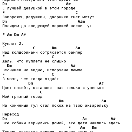
Dm
A#
F
C
Dm
A#m
Посидим до следующей хорошей песни тут 

F
Am
Dm
A#
F
C
Dm
A#
Над колдобинами сотрясается бампер

F                    С 

Жаль, что куплета не слышно

Dm
A#
Веснушек не видно, испорчена лампа

F                    С 

В мозг, чем тогда отдаёт

Dm
A#
Цвет плывёт, остановят нас только ступеньки

F               С

Мой грязный город

Dm
A#
На конченый гул стал похож на твою акварельку 

Dm
Am
A#
Все собаки вернулись домой, все дети нашлись здесь

F
Am
Dm