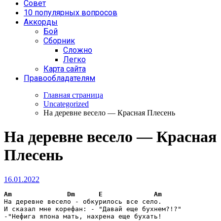
Совет
10 популярных вопросов
Аккорды
Бой
Сборник
Сложно
Легко
Карта сайта
Правообладателям
Главная страница
Uncategorized
На деревне весело — Красная Плесень
На деревне весело — Красная
Плесень
16.01.2022
Am
Dm
E
Am
На деревне весело - обкурилось все село.

И сказал мне корефан: - "Давай еще бухнем?!?"

-"Нефига япона мать, нахрена еще бухать!
