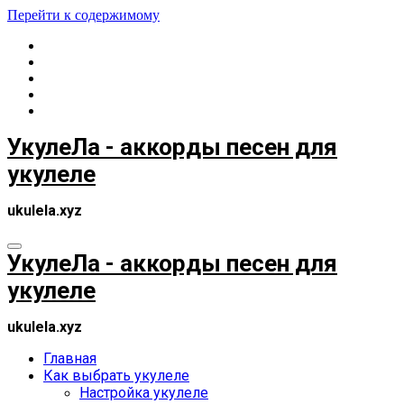
Перейти к содержимому
УкулеЛа - аккорды песен для
укулеле
ukulela.xyz
УкулеЛа - аккорды песен для
укулеле
ukulela.xyz
Главная
Как выбрать укулеле
Настройка укулеле