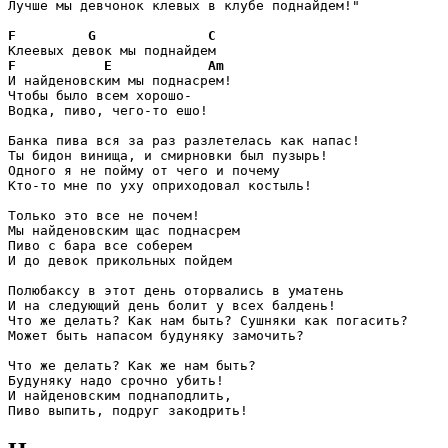
Лучше мы девчонок клевых в клубе поднайдем!"

F
G
C
F
E
Am
И найденовским мы поднасрем!

Чтобы было всем хорошо-

Водка, пиво, чего-то ешо!

Банка пива вся за раз разлетелась как напас!

Ты бидон винища, и смирновки был пузырь!

Одного я не пойму от чего и почему

Кто-то мне по уху оприходовал костыль!

Только это все не почем!

Мы найденовским щас поднасрем

Пиво с бара все соберем

И до девок прикольных пойдем

Полюбаксу в этот день оторвались в уматень

И на следующий день болит у всех балдень!

Что же делать? Как нам быть? Сушняки как погасить?

Может быть напасом будуняку замочить?

Что же делать? Как же нам быть?

Будуняку надо срочно убить!

И найденовским поднаподлить,

Пиво выпить, подруг закодрить!