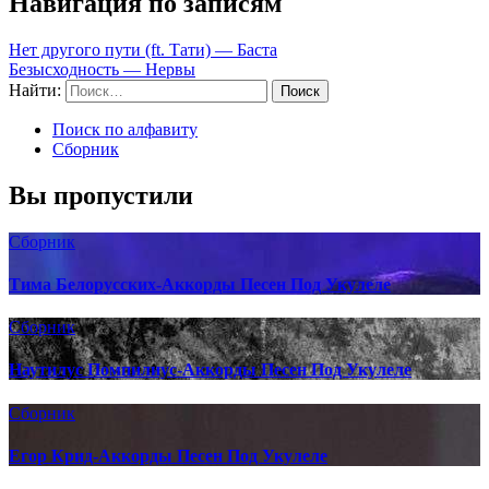
Навигация по записям
Нет другого пути (ft. Тати) — Баста
Безысходность — Нервы
Найти:
Поиск по алфавиту
Сборник
Вы пропустили
Сборник
Тима Белорусских-Аккорды Песен Под Укулеле
Сборник
Наутилус Помпилиус-Аккорды Песен Под Укулеле
Сборник
Егор Крид-Аккорды Песен Под Укулеле