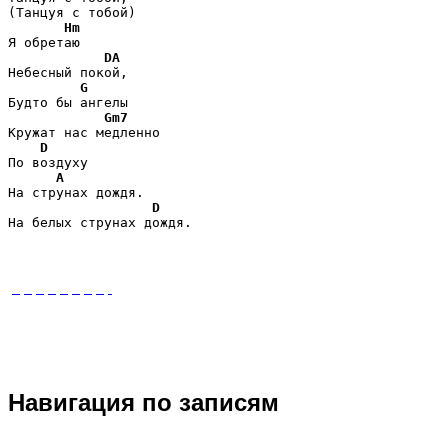
(Танцуя с тобой)

Hm
Я обретаю

DA
Небесный покой,

G
Будто бы ангелы

Gm7
Кружат нас медленно

D
По воздуху

A
На струнах дождя.

D
Навигация по записям