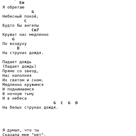
Em
Я обретаю

G
Небесный покой,

C
Будто бы ангелы

Cm7
Кружат нас медленно

G
По воздуху 

D
На струнах дождя.

Падает дождь

(Падает дождь)

Прямо со звезд,

Нас наполняя

Их светом и сном.

Медленно кружимся

И поднимаемся

В ночную тьму

И в небеса

G
C
G
D
На белых струнах дождя.

Я думал, что ты

Сказала мне "нет",
