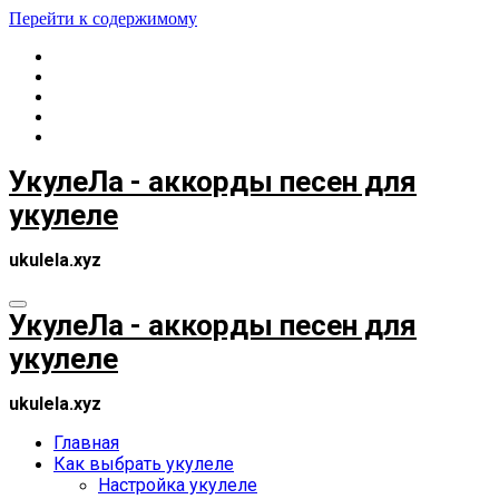
Перейти к содержимому
УкулеЛа - аккорды песен для
укулеле
ukulela.xyz
УкулеЛа - аккорды песен для
укулеле
ukulela.xyz
Главная
Как выбрать укулеле
Настройка укулеле