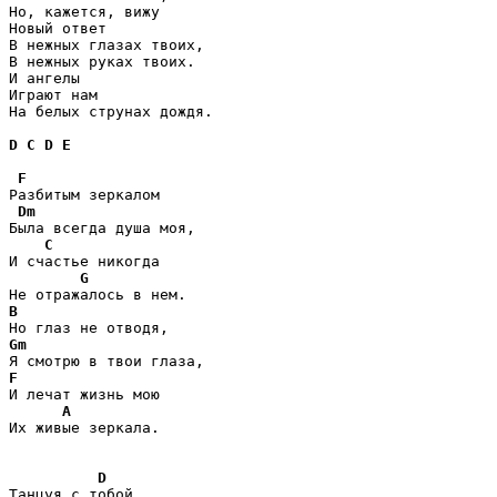
Но, кажется, вижу

Новый ответ

В нежных глазах твоих,

В нежных руках твоих.

И ангелы

Играют нам

На белых струнах дождя.

D
C
D
E
F
Разбитым зеркалом

Dm
Была всегда душа моя,

C
И счастье никогда

G
B
Gm
F
И лечат жизнь мою

A
Их живые зеркала.

D
Танцуя с тобой,
