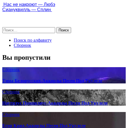
 Нас не накроют — Любэ
Сиануквилль — Сплин 
Поиск по алфавиту
Сборник
Вы пропустили
Сборник
Тима Белорусских-Аккорды Песен Под Укулеле
Сборник
Наутилус Помпилиус-Аккорды Песен Под Укулеле
Сборник
Егор Крид-Аккорды Песен Под Укулеле