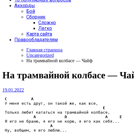
Аккорды
Бой
Сборник
Сложно
Легко
Карта сайта
Правообладателям
Главная страница
Uncategorized
На трамвайной колбасе — Чайф
На трамвайной колбасе — Ча
19.01.2022
C
A
 У меня есть друг, он такой же, как все,

E
 Только любит кататься на трамвайной колбасе,

A
D
A
E
 Я его не браню, я его не корю, я его как себя...

A
 Ну, вобщем, я его люблю...
