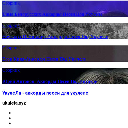
Сборник
Тима Белорусских-Аккорды Песен Под Укулеле
Сборник
Наутилус Помпилиус-Аккорды Песен Под Укулеле
Сборник
Егор Крид-Аккорды Песен Под Укулеле
Сборник
Юрий Антонов- Аккорды Песен Под Укулеле
УкулеЛа - аккорды песен для укулеле
ukulela.xyz