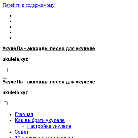
Перейти к содержимому
УкулеЛа - аккорды песен для укулеле
ukulela.xyz
УкулеЛа - аккорды песен для укулеле
ukulela.xyz
Главная
Как выбрать укулеле
Настройка укулеле
Совет
10 популярных вопросов