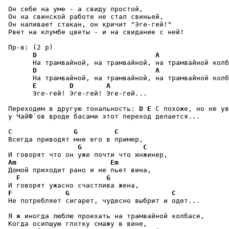
 Он себе на уме - а свиду простой,

 Он на свинской работе не стал свиньей,

 Он наливает стакан, он кричит "Эге-гей!"

 Рвет на клумбе цветы - и на свидание с ней!

 Пр-в: (2 р)

D
A
       На трамвайной, на трамвайной, на трамвайной колб
D
A
       На трамвайной, на трамвайной, на трамвайной колб
E
D
A
       Эге-гей! Эге-гей! Эге-гей...

 Переходим в другую тональность: 
D
E
 С похоже, но не ув
 у ЧайФ`ов вроде басами этот переход делается...

 С               
G
C
 Всегда приводят мне его в пример,

G
C
 И говорят что он уже почти что инжинер,

Am
Em
 Домой приходит рано и не пьет вина,

F
G
 И говорят ужасно счастлива жена,

F
G
C
 Не потребляет сигарет, чудесно выбрит и одет...

 Я ж иногда люблю проехать на трамвайной колбасе,

 Когда осипшую глотку смажу в вине,
