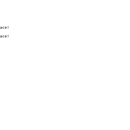
асе!

асе!
