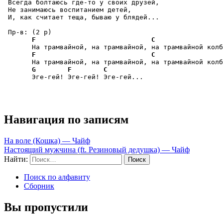
 Всегда болтаюсь где-то у своих друзей,

 Не занимаюсь воспитанием детей,

 И, как считает теща, бываю у блядей...

 Пр-в: (2 р)

F
C
       На трамвайной, на трамвайной, на трамвайной колб
F
C
       На трамвайной, на трамвайной, на трамвайной колб
G
F
C
       Эге-гей! Эге-гей! Эге-гей...

Навигация по записям
На воле (Кошка) — Чайф
Настоящий мужчина (ft. Резиновый дедушка) — Чайф
Найти:
Поиск по алфавиту
Сборник
Вы пропустили