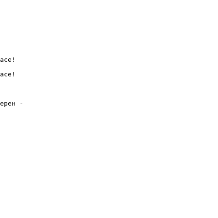
асе!

асе!

ерен - 
