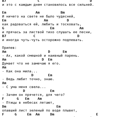
B7
C
D
и это с каждым днем становилось все сильней.

Em
Am
Bm
Em
Am
D
G
Em
Am
B7
C
D
и иногда чуть-чуть осторожно подпевать.

Am
D
Em
Am
D
Em
Am
- Как она мила...

D
Em
Am
- С ума меня свела...

D
Em
F
G
Em
Am
Dm
Em
F
G
Em
Am
Dm
E