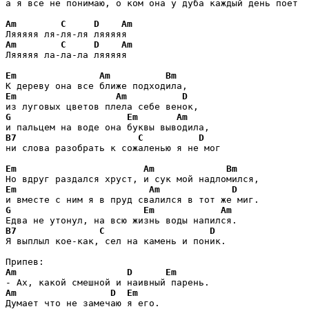
а я все не понимаю, о ком она у дуба каждый день поет

Am
C
D
Am
Am
C
D
Am
Ляяяяя ла-ла-ла ляяяяя

Em
Am
Bm
Em
Am
D
G
Em
Am
B7
C
D
ни слова разобрать к сожаленью я не мог

Em
Am
Bm
Em
Am
D
G
Em
Am
B7
C
D
Я выплыл кое-как, сел на камень и поник.

Am
D
Em
Am
D
Em