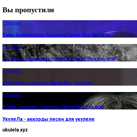
Вы пропустили
Сборник
Тима Белорусских-Аккорды Песен Под Укулеле
Сборник
Наутилус Помпилиус-Аккорды Песен Под Укулеле
Сборник
Егор Крид-Аккорды Песен Под Укулеле
Сборник
Юрий Антонов- Аккорды Песен Под Укулеле
УкулеЛа - аккорды песен для укулеле
ukulela.xyz