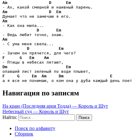
Am
D
Em
Am
D
Em
Am
- Как она мила...

D
Em
Am
- С ума меня свела... 

D
Em
F
G
Em
Am
Dm
Em
F
G
Em
Am
Dm
E
а я все не понимаю, о ком она у дуба каждый день поет
Навигация по записям
На краю (Последняя ария Тодда) — Король и Шут
Небесный суд — Король и Шут
Найти:
Поиск по алфавиту
Сборник