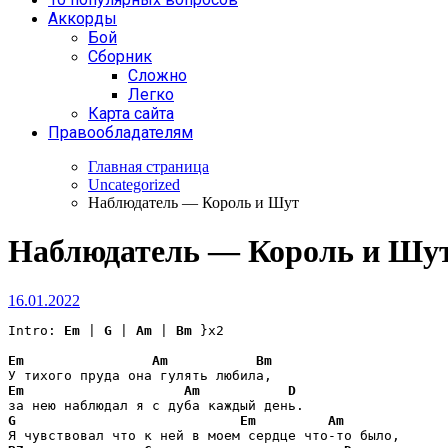
Аккорды
Бой
Сборник
Сложно
Легко
Карта сайта
Правообладателям
Главная страница
Uncategorized
Наблюдатель — Король и Шут
Наблюдатель — Король и Шу
16.01.2022
Intro: 
Em
 | 
G
 | 
Am
 | 
Bm
 }x2 

Em
Am
Bm
Em
Am
D
G
Em
Am