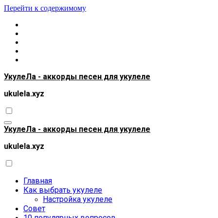
Перейти к содержимому
УкулеЛа - аккорды песен для укулеле
ukulela.xyz
УкулеЛа - аккорды песен для укулеле
ukulela.xyz
Главная
Как выбрать укулеле
Настройка укулеле
Совет
10 популярных вопросов