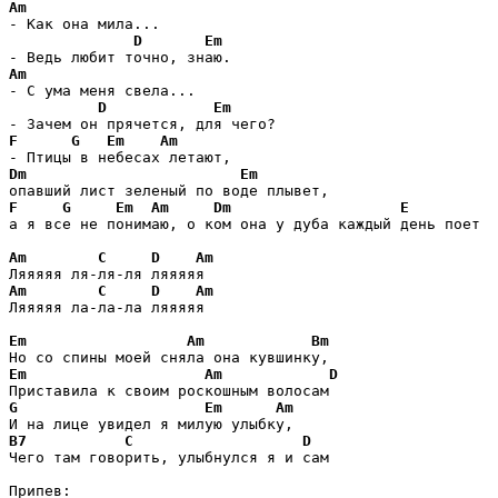
Am
- Как она мила...

D
Em
Am
- С ума меня свела...

D
Em
F
G
Em
Am
Dm
Em
F
G
Em
Am
Dm
E
а я все не понимаю, о ком она у дуба каждый день поет

Am
C
D
Am
Am
C
D
Am
Ляяяяя ла-ла-ла ляяяяя

Em
Am
Bm
Em
Am
D
G
Em
Am
B7
C
D
Чего там говорить, улыбнулся я и сам
