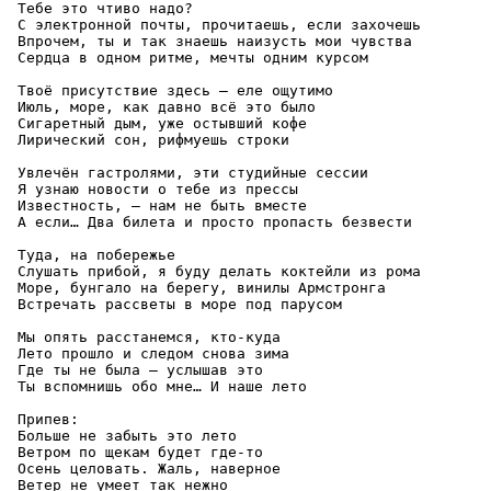
 Тебе это чтиво надо?

 С электронной почты, прочитаешь, если захочешь

 Впрочем, ты и так знаешь наизусть мои чувства

 Сердца в одном ритме, мечты одним курсом

 Твоё присутствие здесь — еле ощутимо

 Июль, море, как давно всё это было

 Сигаретный дым, уже остывший кофе

 Лирический сон, рифмуешь строки

 Увлечён гастролями, эти студийные сессии

 Я узнаю новости о тебе из прессы

 Известность, — нам не быть вместе

 А если… Два билета и просто пропасть безвести

 Туда, на побережье

 Слушать прибой, я буду делать коктейли из рома

 Море, бунгало на берегу, винилы Армстронга

 Встречать рассветы в море под парусом

 Мы опять расстанемся, кто-куда

 Лето прошло и следом снова зима

 Где ты не была — услышав это

 Ты вспомнишь обо мне… И наше лето

 Припев:

 Больше не забыть это лето

 Ветром по щекам будет где-то

 Осень целовать. Жаль, наверное

 Ветер не умеет так нежно
