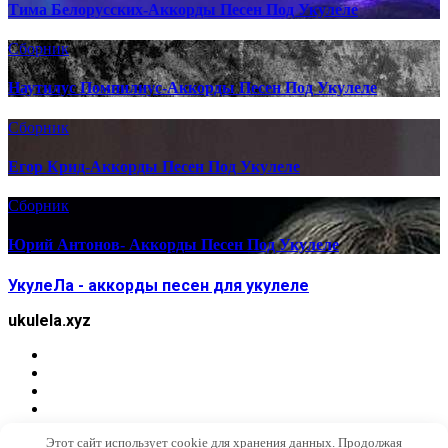
Тима Белорусских-Аккорды Песен Под Укулеле
Сборник
Наутилус Помпилиус-Аккорды Песен Под Укулеле
Сборник
Егор Крид-Аккорды Песен Под Укулеле
Сборник
Юрий Антонов- Аккорды Песен Под Укулеле
УкулеЛа - аккорды песен для укулеле
ukulela.xyz
Этот сайт использует cookie для хранения данных. Продолжая