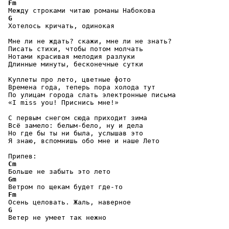
Fm
 Между строками читаю романы Набокова

G
 Хотелось кричать, одинокая

 Мне ли не ждать? скажи, мне ли не знать?

 Писать стихи, чтобы потом молчать

 Нотами красивая мелодия разлуки

 Длинные минуты, бесконечные сутки

 Куплеты про лето, цветные фото

 Времена года, теперь пора холода тут

 По улицам города слать электронные письма

 «I miss you! Приснись мне!»

 С первым снегом сюда приходит зима

 Всё замело: белым-бело, ну и дела

 Но где бы ты ни была, услышав это

 Я знаю, вспомнишь обо мне и наше Лето

 Припев:

Cm
 Больше не забыть это лето

Gm
 Ветром по щекам будет где-то

Fm
 Осень целовать. Жаль, наверное

G
 Ветер не умеет так нежно
