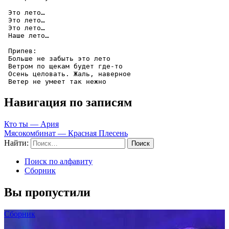
 Это лето…

 Это лето…

 Это лето…

 Наше лето…

 Припев:

 Больше не забыть это лето

 Ветром по щекам будет где-то

 Осень целовать. Жаль, наверное

 Ветер не умеет так нежно
Навигация по записям
Кто ты — Ария
Мясокомбинат — Красная Плесень
Найти:
Поиск по алфавиту
Сборник
Вы пропустили
Сборник