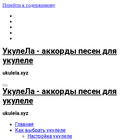
Перейти к содержимому
УкулеЛа - аккорды песен для
укулеле
ukulela.xyz
УкулеЛа - аккорды песен для
укулеле
ukulela.xyz
Главная
Как выбрать укулеле
Настройка укулеле