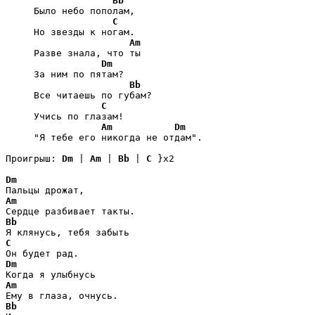
Bb
     Было небо пополам,

C
     Но звезды к ногам.

Am
     Разве знала, что ты

Dm
     За ним по пятам?

Bb
     Все читаешь по губам?

C
     Учись по глазам!

Am
Dm
     "Я тебе его никогда не отдам".

Проигрыш: 
Dm
 | 
Am
 | 
Bb
 | 
C
 }x2 

Dm
Am
Bb
C
Dm
Am
Bb