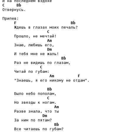
C
Bb
Отвернусь.

Припев:

F
Bb
     Ждешь в глазах моих печаль?

C
     Прошло, не мечтай!

Am
     Знаю, любишь его,

Dm
     И тебя мне не жаль!

Bb
     Раз не видишь по глазам,

C
     Читай по губам:

Am
F
     "Знаешь, я его никому не отдам".

Bb
     Было небо пополам,

C
     Но звезды к ногам.

Am
     Разве знала, что ты

Dm
     За ним по пятам?

Bb
     Все читаешь по губам?
