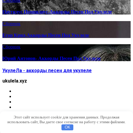
Сборник
Наутилус Помпилиус-Аккорды Песен Под Укулеле
Сборник
Егор Крид-Аккорды Песен Под Укулеле
Сборник
Юрий Антонов- Аккорды Песен Под Укулеле
УкулеЛа - аккорды песен для укулеле
ukulela.xyz
Этот сайт использует cookie для хранения данных. Продолжая
использовать сайт, Вы даете свое согласие на работу с этими файлами.
OK
Найти: