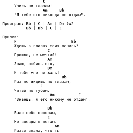
C
     Учись по глазам!

Am
Bb
     "Я тебе его никогда не отдам".

Проигрыш: 
Bb
 | 
C
 | 
Am
 | 
Dm
 }x2 

Bb
 | 
Bb
 | 
C
 | 
C
Припев:

F
Bb
     Ждешь в глазах моих печаль?

C
     Прошло, не мечтай!

Am
     Знаю, любишь его,

Dm
     И тебя мне не жаль!

Bb
     Раз не видишь по глазам,

C
     Читай по губам:

Am
F
     "Знаешь, я его никому не отдам".

Bb
     Было небо пополам,

C
     Но звезды к ногам.

Am
     Разве знала, что ты
