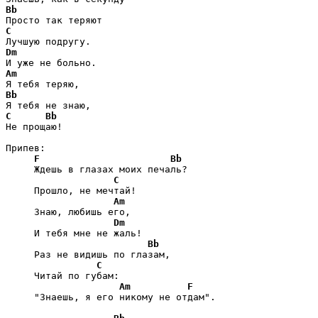
Bb
C
Dm
Am
Bb
C
Bb
Не прощаю!

Припев:

F
Bb
     Ждешь в глазах моих печаль?

C
     Прошло, не мечтай!

Am
     Знаю, любишь его,

Dm
     И тебя мне не жаль!

Bb
     Раз не видишь по глазам,

C
     Читай по губам:

Am
F
     "Знаешь, я его никому не отдам".
