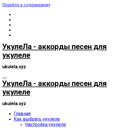
Перейти к содержимому
УкулеЛа - аккорды песен для
укулеле
ukulela.xyz
УкулеЛа - аккорды песен для
укулеле
ukulela.xyz
Главная
Как выбрать укулеле
Настройка укулеле