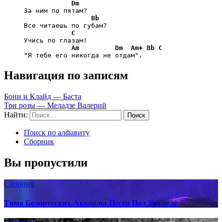
Dm
     За ним по пятам?

Bb
     Все читаешь по губам?

C
     Учись по глазам!

Am
Dm
Am+
Bb
C
     "Я тебе его никогда не отдам".
Навигация по записям
Бони и Клайд — Баста
Три розы — Меладзе Валерий
Найти:
Поиск по алфавиту
Сборник
Вы пропустили
Сборник
Тима Белорусских-Аккорды Песен Под Укулеле