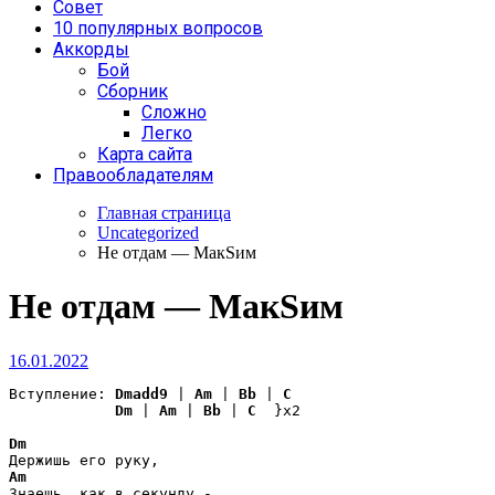
Совет
10 популярных вопросов
Аккорды
Бой
Сборник
Сложно
Легко
Карта сайта
Правообладателям
Главная страница
Uncategorized
Не отдам — МакSим
Не отдам — МакSим
16.01.2022
Вступление: 
Dmadd9
 | 
Am
 | 
Bb
 | 
C
Dm
 | 
Am
 | 
Bb
 | 
C
  }x2 

Dm
Am