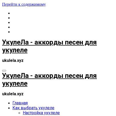
Перейти к содержимому
УкулеЛа - аккорды песен для
укулеле
ukulela.xyz
УкулеЛа - аккорды песен для
укулеле
ukulela.xyz
Главная
Как выбрать укулеле
Настройка укулеле