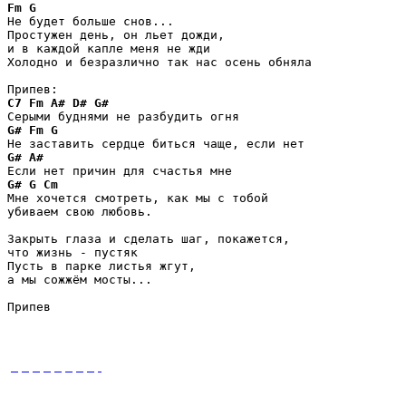
Fm
G
Не будет больше снов...

Простужен день, он льет дожди, 

и в каждой капле меня не жди

Холодно и безразлично так нас осень обняла 

C7
Fm
A#
D#
G#
G#
Fm
G
G#
A#
G#
G
Cm
Мне хочется смотреть, как мы с тобой 

убиваем свою любовь.

Закрыть глаза и сделать шаг, покажется, 

что жизнь - пустяк 

Пусть в парке листья жгут, 

а мы сожжём мосты...

Припев