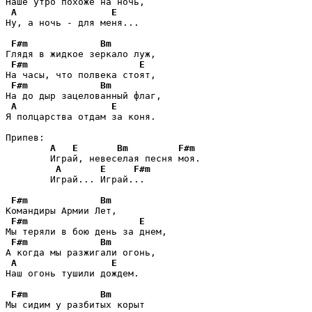
Наше утро похоже на ночь,

A
E
Ну, а ночь - для меня...

F#m
Bm
Глядя в жидкое зеркало луж,

F#m
E
На часы, что полвека стоят,

F#m
Bm
На до дыр зацелованный флаг,

A
E
Я полцарства отдам за коня.

Припев:

A
E
Bm
F#m
        Играй, невеселая песня моя.

A
E
F#m
        Играй... Играй...

F#m
Bm
Командиры Армии Лет,

F#m
E
Мы теряли в бою день за днем,

F#m
Bm
А когда мы разжигали огонь,

A
E
Наш огонь тушили дождем.

F#m
Bm
Мы сидим у разбитых корыт
