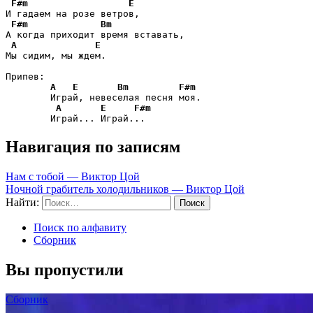
F#m
E
И гадаем на розе ветров,

F#m
Bm
А когда приходит время вставать,

A
E
Мы сидим, мы ждем.

Припев:

A
E
Bm
F#m
        Играй, невеселая песня моя.

A
E
F#m
        Играй... Играй...
Навигация по записям
Нам с тобой — Виктор Цой
Ночной грабитель холодильников — Виктор Цой
Найти:
Поиск по алфавиту
Сборник
Вы пропустили
Сборник