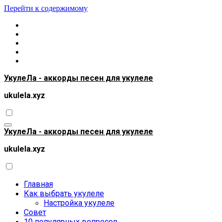
Перейти к содержимому
УкулеЛа - аккорды песен для укулеле
ukulela.xyz
УкулеЛа - аккорды песен для укулеле
ukulela.xyz
Главная
Как выбрать укулеле
Настройка укулеле
Совет
10 популярных вопросов