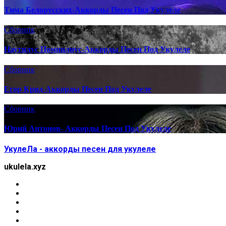
Тима Белорусских-Аккорды Песен Под Укулеле
Сборник
Наутилус Помпилиус-Аккорды Песен Под Укулеле
Сборник
Егор Крид-Аккорды Песен Под Укулеле
Сборник
Юрий Антонов- Аккорды Песен Под Укулеле
УкулеЛа - аккорды песен для укулеле
ukulela.xyz