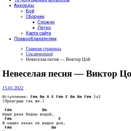
Аккорды
Бой
Сборник
Сложно
Легко
Карта сайта
Правообладателям
Главная страница
Uncategorized
Невеселая песня — Виктор Цой
Невеселая песня — Виктор Ц
15.01.2022
Вступление: 
F#m
Bm
A
E
F#m
E
Bm
Bm
F#m
 }x2 

(Проигрыш так же.)

F#m
Bm
Наши реки бедны водой,

F#m
E
В наших окнах не видно дня,

F#m
Bm