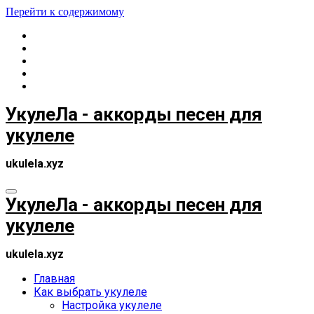
Перейти к содержимому
УкулеЛа - аккорды песен для
укулеле
ukulela.xyz
УкулеЛа - аккорды песен для
укулеле
ukulela.xyz
Главная
Как выбрать укулеле
Настройка укулеле