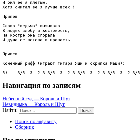
И бил ее я плетью,

Хотя считал ее я лучше всех !

Припев

Слово "ведьма" вызывало

В людях злобу и жестокость,

На костре она сгорала

И душа ее летела в пропасть

Припев   

Конечный рифф (играют гитара Яши и скрипка Маши): 

5)----3/5--3--2-3-3/5--3--2-3-3/5--3--2-3-3/5--3--2-3/5
Навигация по записям
Небесный суд — Король и Шут
Невидимка — Король и Шут
Найти:
Поиск по алфавиту
Сборник