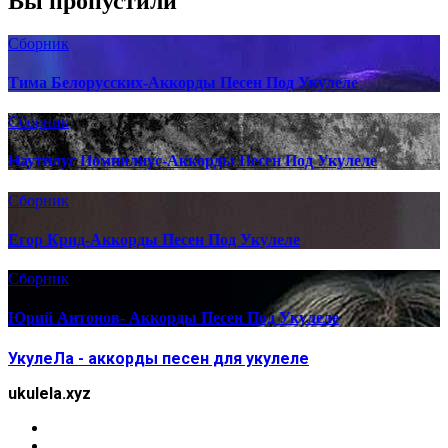
Вы пропустили
Сборник
Тима Белорусских-Аккорды Песен Под Укулеле
Сборник
Наутилус Помпилиус-Аккорды Песен Под Укулеле
Сборник
Егор Крид-Аккорды Песен Под Укулеле
Сборник
Юрий Антонов- Аккорды Песен Под Укулеле
УкулеЛа - аккорды песен для укулеле
ukulela.xyz