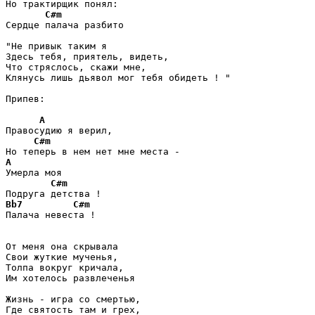
Но трактирщик понял:

C#m
Сердце палача разбито

"Не привык таким я 

Здесь тебя, приятель, видеть,

Что стряслось, скажи мне,

Клянусь лишь дьявол мог тебя обидеть ! "

Припев:

A
Правосудию я верил,

C#m
A
Умерла моя

C#m
Bb7
C#m
Палача невеста !

От меня она скрывала

Свои жуткие мученья,

Толпа вокруг кричала,

Им хотелось развлеченья

Жизнь - игра со смертью,

Где святость там и грех,
