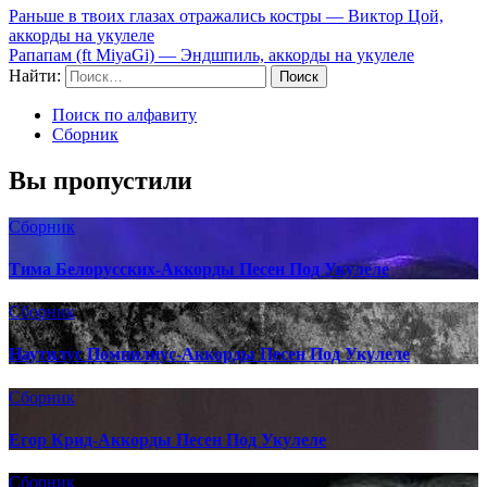
Раньше в твоих глазах отражались костры — Виктор Цой,
аккорды на укулеле
Рапапам (ft MiyaGi) — Эндшпиль, аккорды на укулеле
Найти:
Поиск по алфавиту
Сборник
Вы пропустили
Сборник
Тима Белорусских-Аккорды Песен Под Укулеле
Сборник
Наутилус Помпилиус-Аккорды Песен Под Укулеле
Сборник
Егор Крид-Аккорды Песен Под Укулеле
Сборник