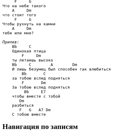
F     G
Что на небе такого

A     Dm
что стоит того

F     G
Чтобы рухнуть на камни

A     Dm
тебе или мне?

Припев:
Bb     C
    Одинокая птица

F     Dm
    ты летаешь высоко

Bb     C        A        Dm
    И лишь безумец был способен так влюбиться

Bb       C
    за тобою вслед подняться

F       Dm
    За тобою вслед подняться

Bb     E7
    чтобы вместе с тобой

Dm
    разбиться

F   G   A7 Dm
Навигация по записям