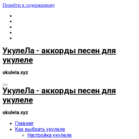
Перейти к содержимому
УкулеЛа - аккорды песен для
укулеле
ukulela.xyz
УкулеЛа - аккорды песен для
укулеле
ukulela.xyz
Главная
Как выбрать укулеле
Настройка укулеле