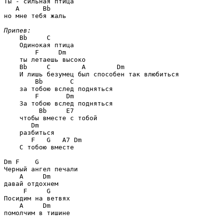
Ты - сильная птица

A      Bb
но мне тебя жаль

Припев:
Bb     C
    Одинокая птица

F     Dm
    ты летаешь высоко

Bb     C        A        Dm
    И лишь безумец был способен так влюбиться

Bb       C
    за тобою вслед подняться

F       Dm
    За тобою вслед подняться

Bb     E7
    чтобы вместе с тобой

Dm
    разбиться

F   G   A7 Dm
    С тобою вместе

Dm F    G
Черный ангел печали

A     Dm
давай отдохнем

F     G
Посидим на ветвях

A     Dm
помолчим в тишине
