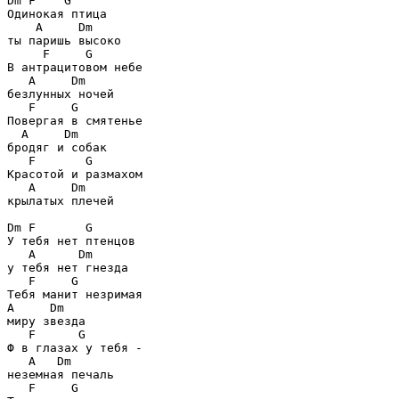
Dm F    G
Одинокая птица

A     Dm
ты паришь высоко

F     G
В антрацитовом небе

A     Dm
безлунных ночей

F     G
Повергая в смятенье

A     Dm
бродяг и собак

F       G
Красотой и размахом

A     Dm
крылатых плечей

Dm F       G
У тебя нет птенцов

A      Dm
у тебя нет гнезда

F     G
A     Dm
миру звезда

F      G
Ф в глазах у тебя -

A   Dm
неземная печаль

F     G