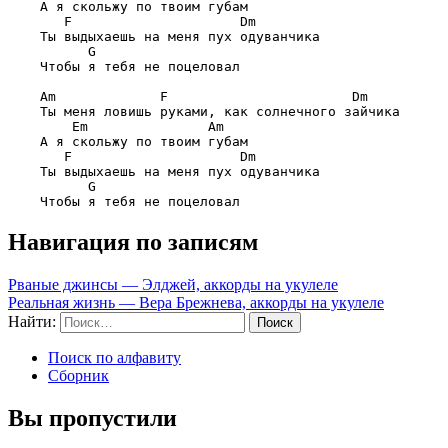
    А я скольжу по твоим губам

F                     Dm
    Ты выдыхаешь на меня пух одуванчика

G
    Чтобы я тебя не поцеловал

Am             F                       Dm
    Ты меня ловишь руками, как солнечного зайчика

Em               Am
    А я скольжу по твоим губам

F                     Dm
    Ты выдыхаешь на меня пух одуванчика

G
Навигация по записям
Рваные джинсы — Элджей, аккорды на укулеле
Реальная жизнь — Вера Брежнева, аккорды на укулеле
Найти:
Поиск по алфавиту
Сборник
Вы пропустили