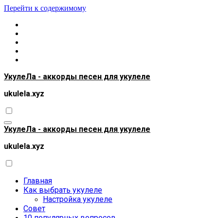
Перейти к содержимому
УкулеЛа - аккорды песен для укулеле
ukulela.xyz
УкулеЛа - аккорды песен для укулеле
ukulela.xyz
Главная
Как выбрать укулеле
Настройка укулеле
Совет
10 популярных вопросов