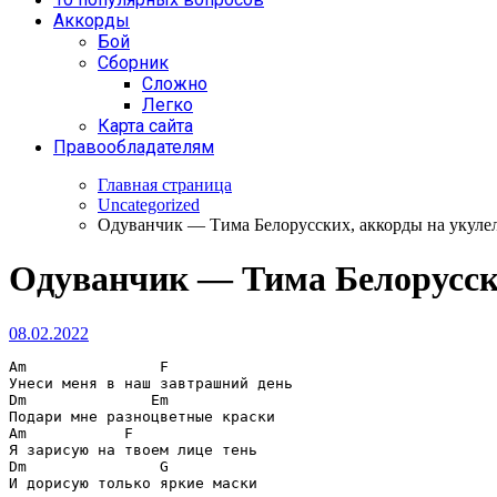
Аккорды
Бой
Сборник
Сложно
Легко
Карта сайта
Правообладателям
Главная страница
Uncategorized
Одуванчик — Тима Белорусских, аккорды на укуле
Одуванчик — Тима Белорусски
08.02.2022
Am               F
Dm              Em
Am           F
Dm               G
И дорисую только яркие маски
