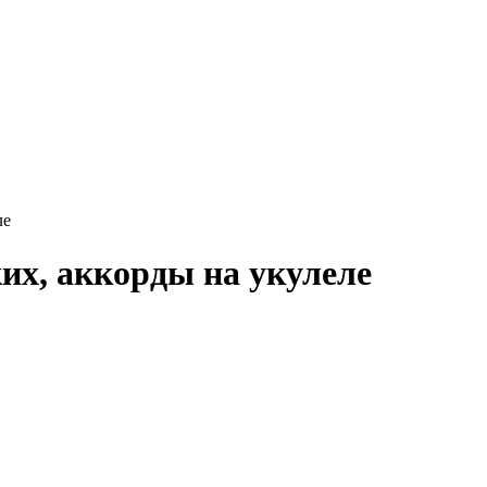
ле
х, аккорды на укулеле