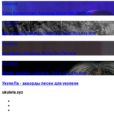
Сборник
Тима Белорусских-Аккорды Песен Под Укулеле
Сборник
Наутилус Помпилиус-Аккорды Песен Под Укулеле
Сборник
Егор Крид-Аккорды Песен Под Укулеле
Сборник
Юрий Антонов- Аккорды Песен Под Укулеле
УкулеЛа - аккорды песен для укулеле
ukulela.xyz