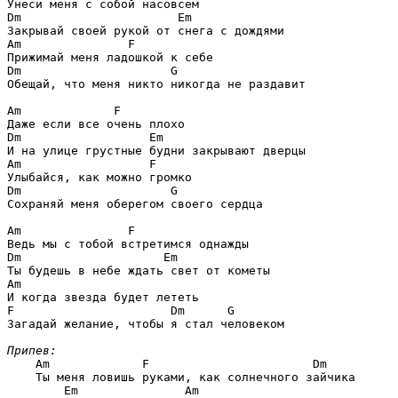
Dm                      Em
Am               F
Dm                     G
Обещай, что меня никто никогда не раздавит

Am             F
Dm                  Em
Am                  F
Dm                     G
Сохраняй меня оберегом своего сердца

Am               F
Dm                    Em
Am
F                      Dm      G
Загадай желание, чтобы я стал человеком

Припев:
Am             F                       Dm
    Ты меня ловишь руками, как солнечного зайчика

Em               Am