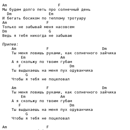
Am                      F
Мы будем долго петь про солнечный день

Dm                Em
Am                 F
Dm                  G
Ведь я тебя никогда не забываю

Припев:
Am             F                       Dm
    Ты меня ловишь руками, как солнечного зайчика

Em               Am
    А я скольжу по твоим губам

F                     Dm
    Ты выдыхаешь на меня пух одуванчика

G
    Чтобы я тебя не поцеловал

Am             F                       Dm
    Ты меня ловишь руками, как солнечного зайчика

Em               Am
    А я скольжу по твоим губам

F                     Dm
    Ты выдыхаешь на меня пух одуванчика

G
    Чтобы я тебя не поцеловал

Am                 F