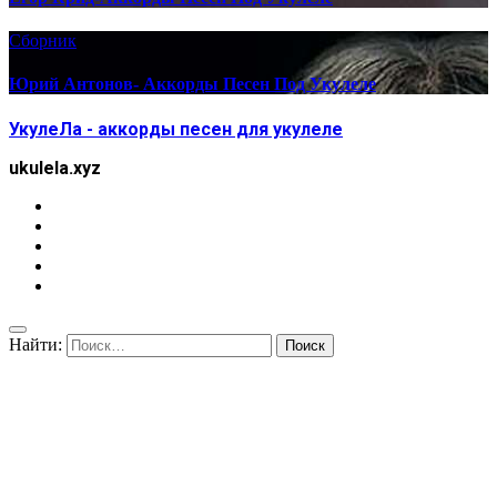
Сборник
Юрий Антонов- Аккорды Песен Под Укулеле
УкулеЛа - аккорды песен для укулеле
ukulela.xyz
Найти: