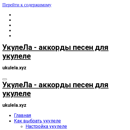
Перейти к содержимому
УкулеЛа - аккорды песен для
укулеле
ukulela.xyz
УкулеЛа - аккорды песен для
укулеле
ukulela.xyz
Главная
Как выбрать укулеле
Настройка укулеле