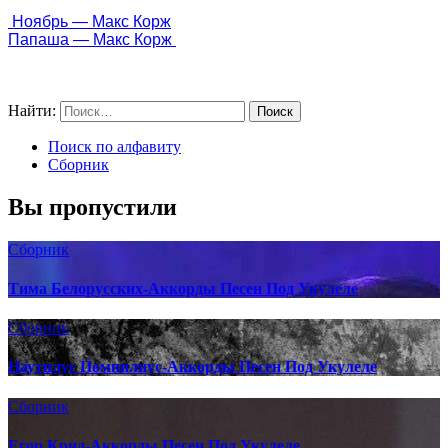
 Ноябрь — Макс Корж
Папаша — Макс Корж 
Найти:
Поиск по алфавиту
Сборник
Вы пропустили
Сборник
Тима Белорусских-Аккорды Песен Под Укулеле
Сборник
Наутилус Помпилиус-Аккорды Песен Под Укулеле
Сборник
Егор Крид-Аккорды Песен Под Укулеле