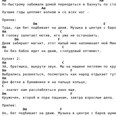
Am
Am
По-быстрому забежали домой переодеться и бахнуть по сто
Am
Лучшие годы цепляют волною и со всех ног -

Припев:

Dm
E
Am
C
В голову залетает мотив, его уже не остановить.

Dm
F
Am
C
 Он без бабок идет на движ, стопудовый оптимист.

Am
C
Dm
F
Am
C
Dm
F
Кружочек, второй и пора пацанам, завтра взрослые дела.

Припев:

Dm
F