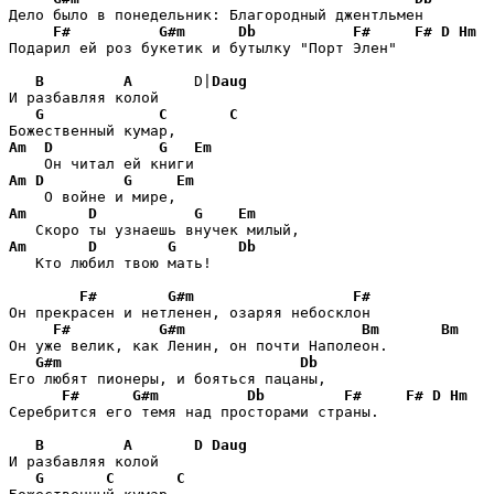
Дело было в понедельник: Благородный джентльмен

F#
G#m
Db
F#
F#
D
Hm
Подарил ей роз букетик и бутылку "Порт Элен"

B
A
       D|
Daug
И разбавляя колой

G
C
C
Am
D
G
Em
Am
D
G
Em
Am
D
G
Em
Am
D
G
Db
   Кто любил твою мать!

F#
G#m
F#
Он прекрасен и нетленен, озаряя небосклон

F#
G#m
Bm
Bm
Он уже велик, как Ленин, он почти Наполеон.

G#m
Db
Его любят пионеры, и бояться пацаны,

F#
G#m
Db
F#
F#
D
Hm
Серебрится его темя над просторами страны.

B
A
D
Daug
И разбавляя колой

G
C
C