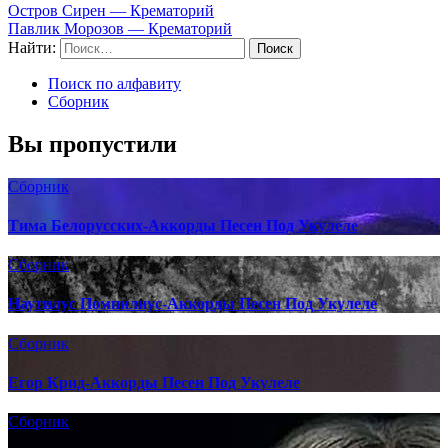
Остров Сирен — Крематорий
Павлик Морозов — Крематорий
Найти:
Поиск по алфавиту
Сборник
Вы пропустили
Сборник
Тима Белорусских-Аккорды Песен Под Укулеле
Сборник
Наутилус Помпилиус-Аккорды Песен Под Укулеле
Сборник
Егор Крид-Аккорды Песен Под Укулеле
Сборник