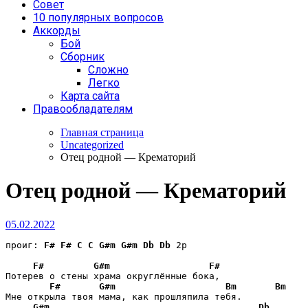
Совет
10 популярных вопросов
Аккорды
Бой
Сборник
Сложно
Легко
Карта сайта
Правообладателям
Главная страница
Uncategorized
Отец родной — Крематорий
Отец родной — Крематорий
05.02.2022
проиг: 
F#
F#
C
C
G#m
G#m
Db
Db
 2p

F#
G#m
F#
Потерев о стены храма округлённые бока,

F#
G#m
Bm
Bm
Мне открыла твоя мама, как прошляпила тебя.

G#m
Db