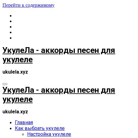
Перейти к содержимому
УкулеЛа - аккорды песен для
укулеле
ukulela.xyz
УкулеЛа - аккорды песен для
укулеле
ukulela.xyz
Главная
Как выбрать укулеле
Настройка укулеле