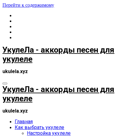
Перейти к содержимому
УкулеЛа - аккорды песен для
укулеле
ukulela.xyz
УкулеЛа - аккорды песен для
укулеле
ukulela.xyz
Главная
Как выбрать укулеле
Настройка укулеле