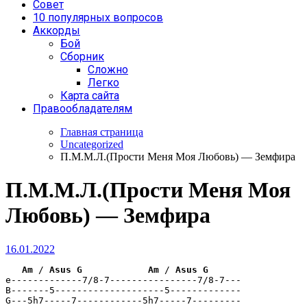
Совет
10 популярных вопросов
Аккорды
Бой
Сборник
Сложно
Легко
Карта сайта
Правообладателям
Главная страница
Uncategorized
П.М.М.Л.(Прости Меня Моя Любовь) — Земфира
П.М.М.Л.(Прости Меня Моя
Любовь) — Земфира
16.01.2022
Am
 / 
Asus
G
Am
 / 
Asus
G
e-------------7/8-7----------------7/8-7---

B-------5--------------------5-------------

G---5h7-----7------------5h7-----7---------
