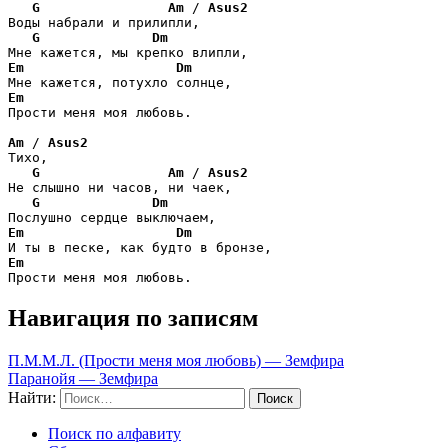
G
Am
 / 
Asus2
Воды набрали и прилипли,

G
Dm
Em
Dm
Em
Прости меня моя любовь.

Am
 / 
Asus2
Тихо,

G
Am
 / 
Asus2
Не слышно ни часов, ни чаек,

G
Dm
Em
Dm
Em
Прости меня моя любовь.
Навигация по записям
П.М.М.Л. (Прости меня моя любовь) — Земфира
Паранойя — Земфира
Найти:
Поиск по алфавиту