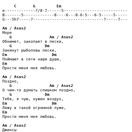
C
G
Em
e-------------7/8-7------5---------------------------

B-------5-------------8----6---8-6-5---6-5-----5-----

G---5h7-----7------------------------------7-----7---

Am
 / 
Asus2
Море

G
Am
 / 
Asus2
Обнимет, закопает в пески,

G
Dm
Em
Dm
Em
Прости меня моя любовь.

Am
 / 
Asus2
Поздно,

G
Am
 / 
Asus2
О чем-то думать слишком поздно,

G
Dm
Em
Dm
Em
Прости меня моя любовь.

Am
 / 
Asus2
Джинсы
