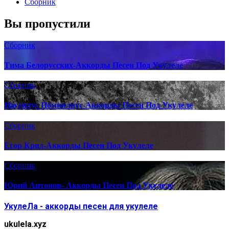
Сборник
Вы пропустили
Сборник
Тима Белорусских-Аккорды Песен Под Укулеле
Сборник
Наутилус Помпилиус-Аккорды Песен Под Укулеле
Сборник
Егор Крид-Аккорды Песен Под Укулеле
Сборник
Юрий Антонов- Аккорды Песен Под Укулеле
УкулеЛа - аккорды песен для укулеле
ukulela.xyz