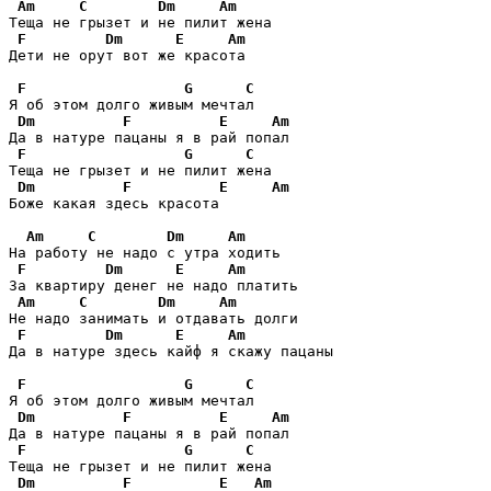
Am
C
Dm
Am
Теща не грызет и не пилит жена

F
Dm
E
Am
Дети не орут вот же красота

F
G
C
Я об этом долго живым мечтал

Dm
F
E
Am
Да в натуре пацаны я в рай попал

F
G
C
Теща не грызет и не пилит жена

Dm
F
E
Am
Боже какая здесь красота

Am
C
Dm
Am
На работу не надо с утра ходить

F
Dm
E
Am
За квартиру денег не надо платить

Am
C
Dm
Am
Не надо занимать и отдавать долги

F
Dm
E
Am
Да в натуре здесь кайф я скажу пацаны

F
G
C
Я об этом долго живым мечтал

Dm
F
E
Am
Да в натуре пацаны я в рай попал

F
G
C
Теща не грызет и не пилит жена

Dm
F
E
Am