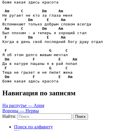
Боже какая здесь красота

Am
C
Dm
Am
Не ругает не кто за глаза меня

F
Dm
E
Am
Вспоминают только добрым словом всегда

Am
C
Dm
Am
Был плохим - а теперь я хороший стал

F
Dm
E
Am
Когда в день свой последний богу душу отдал

F
G
C
Я об этом долго живым мечтал

Dm
F
E
Am
Да в натуре пацаны я в рай попал

F
G
C
Теща не грызет и не пилит жена

Dm
F
E
Am
Боже какая здесь красота
Навигация по записям
На распутье — Ария
Вороны — Нервы
Найти:
Поиск по алфавиту