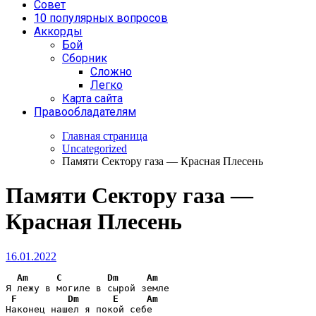
Совет
10 популярных вопросов
Аккорды
Бой
Сборник
Сложно
Легко
Карта сайта
Правообладателям
Главная страница
Uncategorized
Памяти Сектору газа — Красная Плесень
Памяти Сектору газа —
Красная Плесень
16.01.2022
Am
C
Dm
Am
Я лежу в могиле в сырой земле

F
Dm
E
Am
Наконец нашел я покой себе
