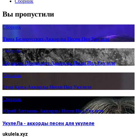
Сборник
Вы пропустили
Сборник
Тима Белорусских-Аккорды Песен Под Укулеле
Сборник
Наутилус Помпилиус-Аккорды Песен Под Укулеле
Сборник
Егор Крид-Аккорды Песен Под Укулеле
Сборник
Юрий Антонов- Аккорды Песен Под Укулеле
УкулеЛа - аккорды песен для укулеле
ukulela.xyz