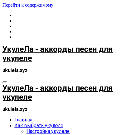
Перейти к содержимому
УкулеЛа - аккорды песен для
укулеле
ukulela.xyz
УкулеЛа - аккорды песен для
укулеле
ukulela.xyz
Главная
Как выбрать укулеле
Настройка укулеле