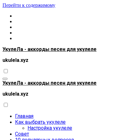
Перейти к содержимому
УкулеЛа - аккорды песен для укулеле
ukulela.xyz
УкулеЛа - аккорды песен для укулеле
ukulela.xyz
Главная
Как выбрать укулеле
Настройка укулеле
Совет
10 популярных вопросов