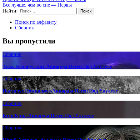
Все лучше, чем во сне — Нервы
Найти:
Поиск по алфавиту
Сборник
Вы пропустили
Сборник
Тима Белорусских-Аккорды Песен Под Укулеле
Сборник
Наутилус Помпилиус-Аккорды Песен Под Укулеле
Сборник
Егор Крид-Аккорды Песен Под Укулеле
Сборник
Юрий Антонов- Аккорды Песен Под Укулеле