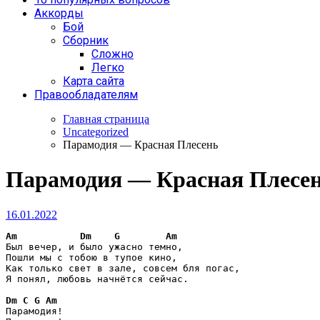
Аккорды
Бой
Сборник
Сложно
Легко
Карта сайта
Правообладателям
Главная страница
Uncategorized
Парамодия — Красная Плесень
Парамодия — Красная Плесе
16.01.2022
Am
Dm
G
Am
Был вечер, и было ужасно темно,

Пошли мы с тобою в тупое кино,

Как только свет в зале, совсем бля погас,

Я понял, любовь начнётся сейчас.

Dm
C
G
Am
Парамодия!
