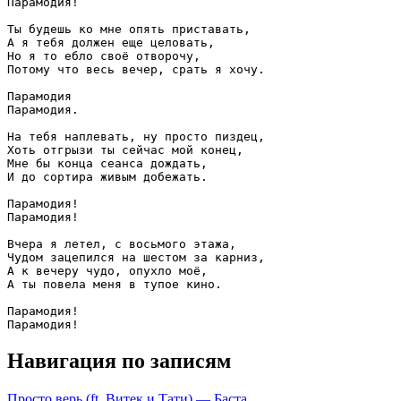
Парамодия!

Ты будешь ко мне опять приставать,

А я тебя должен еще целовать,

Но я то ебло своё отворочу,

Потому что весь вечер, срать я хочу.

Парамодия

Парамодия.

На тебя наплевать, ну просто пиздец,

Хоть отгрызи ты сейчас мой конец,

Мне бы конца сеанса дождать,

И до сортира живым добежать.

Парамодия!

Парамодия!

Вчера я летел, с восьмого этажа,

Чудом зацепился на шестом за карниз,

А к вечеру чудо, опухло моё,

А ты повела меня в тупое кино.

Парамодия!

Парамодия!
Навигация по записям
Просто верь (ft. Витек и Тати) — Баста