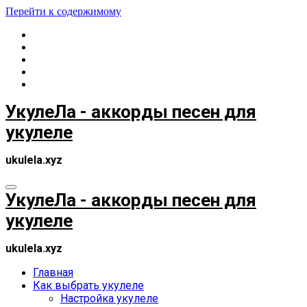
Перейти к содержимому
УкулеЛа - аккорды песен для
укулеле
ukulela.xyz
УкулеЛа - аккорды песен для
укулеле
ukulela.xyz
Главная
Как выбрать укулеле
Настройка укулеле