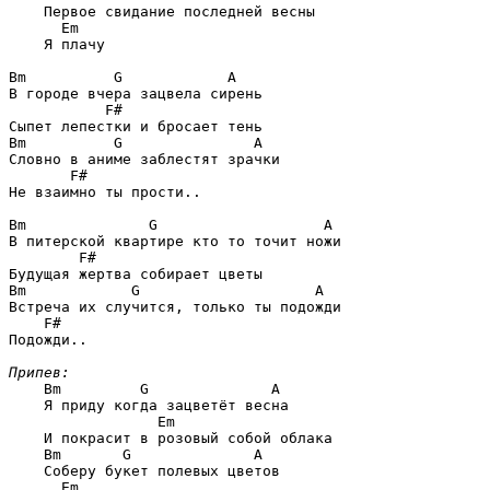
    Первое свидание последней весны

  Em
    Я плачу

Bm          G            A
           F#
Bm          G               A
       F#
Не взаимно ты прости..

Bm              G                   A
        F#
Bm            G                    A
    F#
Подожди..

Припев:
Bm         G              A
    Я приду когда зацветёт весна

             Em
    И покрасит в розовый собой облака

Bm       G              A
    Соберу букет полевых цветов

  Em