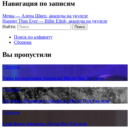
Навигация по записям
Мемы — Алена Швец, аккорды на укулеле
Happier Than Ever — Billie Eilish, аккорды на укулеле
Найти:
Поиск по алфавиту
Сборник
Вы пропустили
Сборник
Тима Белорусских-Аккорды Песен Под Укулеле
Сборник
Наутилус Помпилиус-Аккорды Песен Под Укулеле
Сборник
Егор Крид-Аккорды Песен Под Укулеле