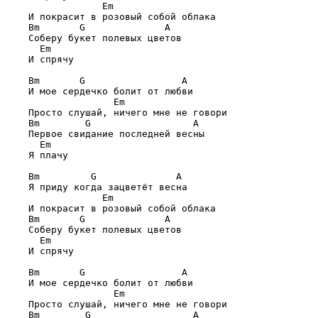
             Em
    И покрасит в розовый собой облака

Bm       G              A
    Соберу букет полевых цветов

  Em
    И спрячу

Bm       G                 A
    И мое сердечко болит от любви

               Em
    Просто слушай, ничего мне не говори

Bm        G                  A
    Первое свидание последней весны

  Em
    Я плачу

Bm         G              A
    Я приду когда зацветёт весна

             Em
    И покрасит в розовый собой облака

Bm       G              A
    Соберу букет полевых цветов

  Em
    И спрячу

Bm       G                 A
    И мое сердечко болит от любви

               Em
    Просто слушай, ничего мне не говори

Bm        G                  A