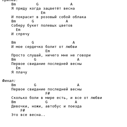
Bm         G              A
    Я приду когда зацветёт весна

             Em
    И покрасит в розовый собой облака

Bm       G              A
    Соберу букет полевых цветов

  Em
    И спрячу

Bm       G                 A
    И мое сердечко болит от любви

               Em
    Просто слушай, ничего мне не говори

Bm        G                  A
    Первое свидание последней весны

  Em
    Я плачу

Финал:
Bm        G                  A
    Первое свидание последней весны

               F#
    Сколько боли в мире есть, и все от любви

Bm             G            A
    Девочки, ножи, автобус и поезда

    F#
    Это все весна..
