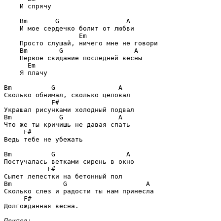
    И спрячу

Bm       G                 A
    И мое сердечко болит от любви

               Em
    Просто слушай, ничего мне не говори

Bm        G                  A
    Первое свидание последней весны

  Em
    Я плачу

Bm          G                A
            F#
Bm            G              A
     F#
Ведь тебе не убежать

Bm          G                  A
           F#
Bm             G                    A
     F#
Долгожданная весна.

Припев: