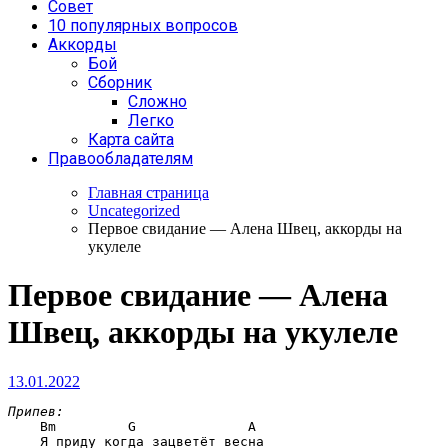
Совет
10 популярных вопросов
Аккорды
Бой
Сборник
Сложно
Легко
Карта сайта
Правообладателям
Главная страница
Uncategorized
Первое свидание — Алена Швец, аккорды на
укулеле
Первое свидание — Алена
Швец, аккорды на укулеле
13.01.2022
Припев:
Bm         G              A
    Я приду когда зацветёт весна
