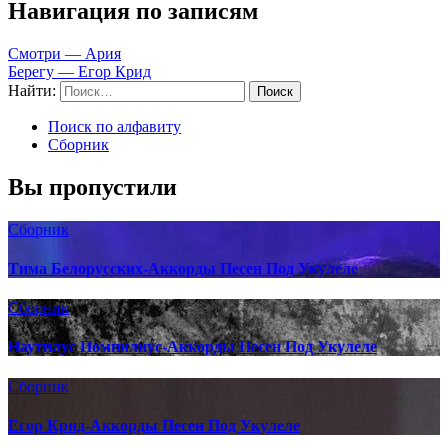
Навигация по записям
Смотри — Ария
Берегу — Егор Крид
Найти:
Поиск по алфавиту
Сборник
Вы пропустили
Сборник
Тима Белорусских-Аккорды Песен Под Укулеле
Сборник
Наутилус Помпилиус-Аккорды Песен Под Укулеле
Сборник
Егор Крид-Аккорды Песен Под Укулеле