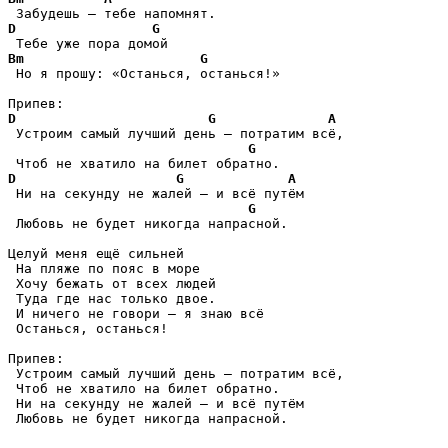
D
G
Bm
G
 Но я прошу: «Останься, останься!»

D
G
A
 Устроим самый лучший день — потратим всё,

G
D
G
A
 Ни на секунду не жалей – и всё путём

G
 Любовь не будет никогда напрасной.

Целуй меня ещё сильней

 На пляже по пояс в море

 Хочу бежать от всех людей

 Туда где нас только двое.

 И ничего не говори – я знаю всё

 Останься, останься!

Припев:

 Устроим самый лучший день — потратим всё,

 Чтоб не хватило на билет обратно.

 Ни на секунду не жалей – и всё путём

 Любовь не будет никогда напрасной.