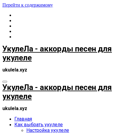
Перейти к содержимому
УкулеЛа - аккорды песен для
укулеле
ukulela.xyz
УкулеЛа - аккорды песен для
укулеле
ukulela.xyz
Главная
Как выбрать укулеле
Настройка укулеле