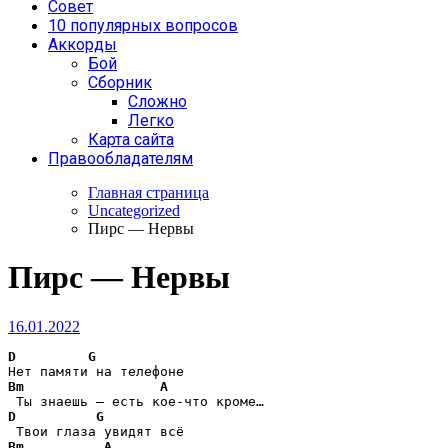
Совет
10 популярных вопросов
Аккорды
Бой
Сборник
Сложно
Легко
Карта сайта
Правообладателям
Главная страница
Uncategorized
Пирс — Нервы
Пирс — Нервы
16.01.2022
D
G
Bm
A
D
G
Bm
A