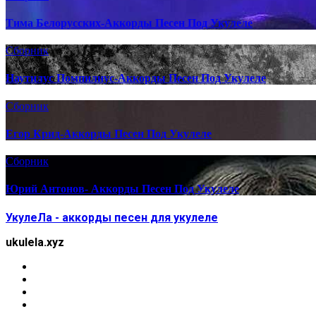
Тима Белорусских-Аккорды Песен Под Укулеле
Сборник
Наутилус Помпилиус-Аккорды Песен Под Укулеле
Сборник
Егор Крид-Аккорды Песен Под Укулеле
Сборник
Юрий Антонов- Аккорды Песен Под Укулеле
УкулеЛа - аккорды песен для укулеле
ukulela.xyz