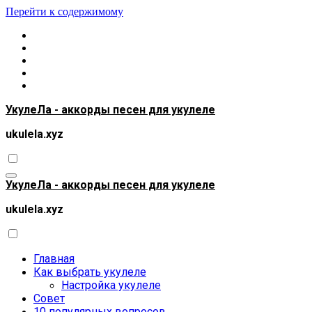
Перейти к содержимому
УкулеЛа - аккорды песен для укулеле
ukulela.xyz
УкулеЛа - аккорды песен для укулеле
ukulela.xyz
Главная
Как выбрать укулеле
Настройка укулеле
Совет
10 популярных вопросов