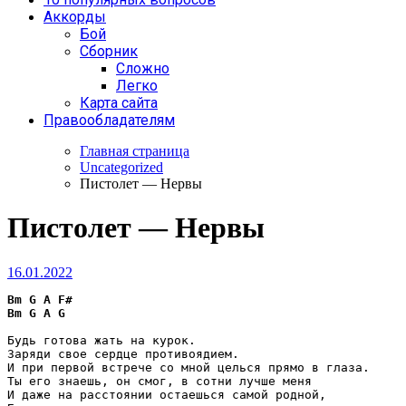
Аккорды
Бой
Сборник
Сложно
Легко
Карта сайта
Правообладателям
Главная страница
Uncategorized
Пистолет — Нервы
Пистолет — Нервы
16.01.2022
Bm
G
A
F#
Bm
G
A
G
Будь готова жать на курок.

Заряди свое сердце противоядием.

И при первой встрече со мной целься прямо в глаза.

Ты его знаешь, он смог, в сотни лучше меня 

И даже на расстоянии остаешься самой родной,
