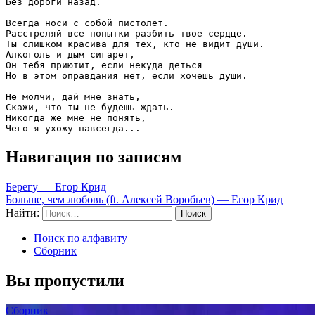
Без дороги назад.

Всегда носи с собой пистолет.

Расстреляй все попытки разбить твое сердце.

Ты слишком красива для тех, кто не видит души.

Алкоголь и дым сигарет,

Он тебя приютит, если некуда деться

Но в этом оправдания нет, если хочешь души.

Не молчи, дай мне знать,

Скажи, что ты не будешь ждать.

Никогда же мне не понять,

Чего я ухожу навсегда...
Навигация по записям
Берегу — Егор Крид
Больше, чем любовь (ft. Алексей Воробьев) — Егор Крид
Найти:
Поиск по алфавиту
Сборник
Вы пропустили
Сборник