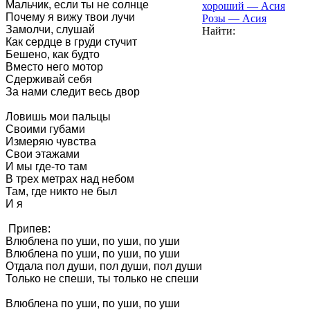
Мальчик, если ты не солнце

хороший — Асия
Почему я вижу твои лучи

Розы — Асия
Замолчи, слушай

Найти:
Как сердце в груди стучит

Бешено, как будто

Вместо него мотор

Сдерживай себя

За нами следит весь двор

Ловишь мои пальцы

Своими губами

Измеряю чувства

Свои этажами

И мы где-то там

В трех метрах над небом

Там, где никто не был

И я

 Припев:

Влюблена по уши, по уши, по уши

Влюблена по уши, по уши, по уши

Отдала пол души, пол души, пол души

Только не спеши, ты только не спеши

Влюблена по уши, по уши, по уши
