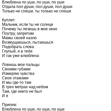
Влюблена по уши, по уши, по уши

Отдала пол души, пол души, пол души

Только не спеши, ты только не спеши

Куплет:

Мальчик, если ты не солнце

Почему ты лезешь в мое окно

Поутру, запретам

Мамы своей назло

Возмущаешься, пытаешься

Подобрать слова

Глупый, я в тебя

И так уже влюблена

Ловишь мои пальцы

Своими губами

Измеряю чувства

Свои этажами

И мы где-то там

В трех метрах над небом

Там, где никто не был

И я

Припев:

Влюблена по уши, по уши, по уши
