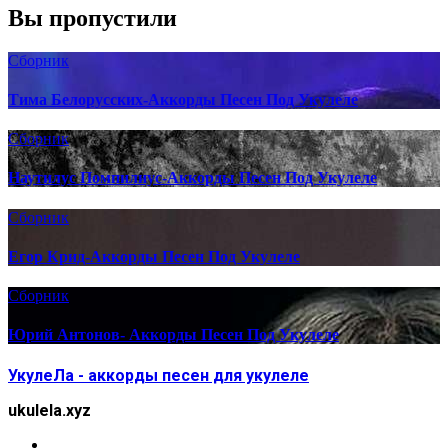
Вы пропустили
Сборник
Тима Белорусских-Аккорды Песен Под Укулеле
Сборник
Наутилус Помпилиус-Аккорды Песен Под Укулеле
Сборник
Егор Крид-Аккорды Песен Под Укулеле
Сборник
Юрий Антонов- Аккорды Песен Под Укулеле
УкулеЛа - аккорды песен для укулеле
ukulela.xyz