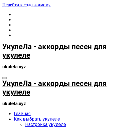
Перейти к содержимому
УкулеЛа - аккорды песен для
укулеле
ukulela.xyz
УкулеЛа - аккорды песен для
укулеле
ukulela.xyz
Главная
Как выбрать укулеле
Настройка укулеле