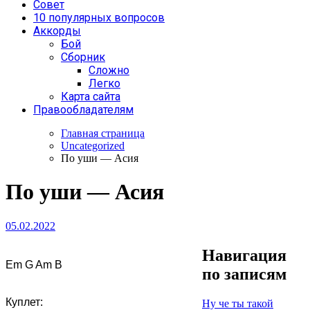
Совет
10 популярных вопросов
Аккорды
Бой
Сборник
Сложно
Легко
Карта сайта
Правообладателям
Главная страница
Uncategorized
По уши — Асия
По уши — Асия
05.02.2022
Навигация
Em G Am B

по записям
Куплет:

Ну че ты такой