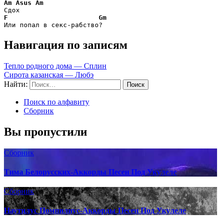
Am
Asus
Am
F
Gm
Или попал в секс-рабство?
Навигация по записям
Тепло родного дома — Сплин
Сирота казанская — Любэ
Найти:
Поиск по алфавиту
Сборник
Вы пропустили
Сборник
Тима Белорусских-Аккорды Песен Под Укулеле
Сборник
Наутилус Помпилиус-Аккорды Песен Под Укулеле