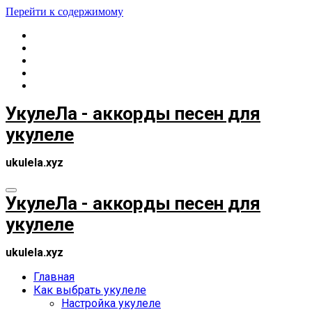
Перейти к содержимому
УкулеЛа - аккорды песен для
укулеле
ukulela.xyz
УкулеЛа - аккорды песен для
укулеле
ukulela.xyz
Главная
Как выбрать укулеле
Настройка укулеле