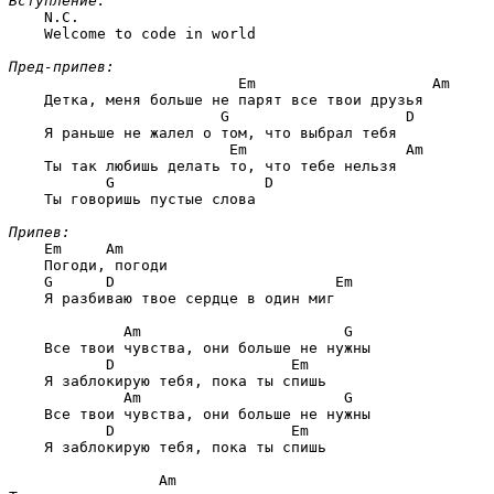
Вступление:
    N.C.

    Welcome to code in world

Пред-припев:
                      Em                    Am
    Детка, меня больше не парят все твои друзья

                    G                    D
    Я раньше не жалел о том, что выбрал тебя

                     Em                  Am
    Ты так любишь делать то, что тебе нельзя

       G                 D
    Ты говоришь пустые слова

Припев:
Em     Am
    Погоди, погоди

G      D                         Em
    Я разбиваю твое сердце в один миг

         Am                       G
    Все твои чувства, они больше не нужны

       D                    Em
    Я заблокирую тебя, пока ты спишь

         Am                       G
    Все твои чувства, они больше не нужны

       D                    Em
    Я заблокирую тебя, пока ты спишь

                 Am