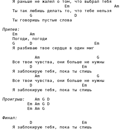
    Я раньше не жалел о том, что выбрал тебя

                     Em                  Am
    Ты так любишь делать то, что тебе нельзя

       G                 D
    Ты говоришь пустые слова

Припев:
Em     Am
    Погоди, погоди

G      D                         Em
    Я разбиваю твое сердце в один миг

         Am                       G
    Все твои чувства, они больше не нужны

       D                    Em
    Я заблокирую тебя, пока ты спишь

         Am                       G
    Все твои чувства, они больше не нужны

       D                    Em
    Я заблокирую тебя, пока ты спишь

Проигрыш:
   Am G D
Em Am G D
Em Am G
Финал:
       D                    Em
    Я заблокирую тебя, пока ты спишь
