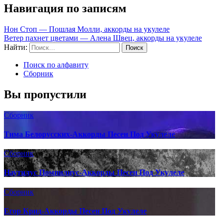
Навигация по записям
Нон Стоп — Пошлая Молли, аккорды на укулеле
Ветер пахнет цветами — Алена Швец, аккорды на укулеле
Найти:
Поиск по алфавиту
Сборник
Вы пропустили
Сборник
Тима Белорусских-Аккорды Песен Под Укулеле
Сборник
Наутилус Помпилиус-Аккорды Песен Под Укулеле
Сборник
Егор Крид-Аккорды Песен Под Укулеле