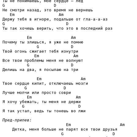
G                    D
   Em                  Am
G                         D
Ты так хочешь верить, что это в последний раз

          Em                Am
              G             D
             Em              Am
          G                 D
Делишь на два, я посылаю на три

              Em                Am
         G               D
          Em                  Am
        G                      D
Я так устал, ведь ты тонешь во лжи

Пред-припев:
                      Em                    Am
    Детка, меня больше не парят все твои друзья

                    G                    D