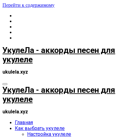
Перейти к содержимому
УкулеЛа - аккорды песен для
укулеле
ukulela.xyz
УкулеЛа - аккорды песен для
укулеле
ukulela.xyz
Главная
Как выбрать укулеле
Настройка укулеле