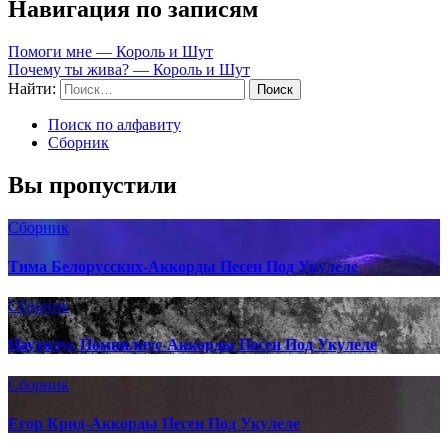
Навигация по записям
Помоги мне — Король и Шут
Почему ты жива? — Король и Шут
Найти:
Поиск по алфавиту
Сборник
Вы пропустили
Сборник
Тима Белорусских-Аккорды Песен Под Укулеле
Сборник
Наутилус Помпилиус-Аккорды Песен Под Укулеле
Сборник
Егор Крид-Аккорды Песен Под Укулеле