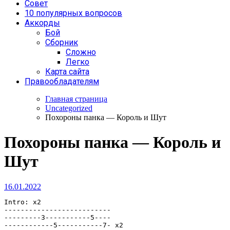
Совет
10 популярных вопросов
Аккорды
Бой
Сборник
Сложно
Легко
Карта сайта
Правообладателям
Главная страница
Uncategorized
Похороны панка — Король и Шут
Похороны панка — Король и
Шут
16.01.2022
Intro: x2

--------------------------

---------3-----------5----

------------5-----------7- x2
