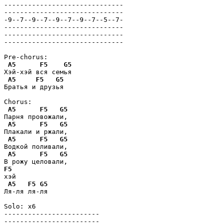
------------------------------

------------------------------

-9--7--9--7--9--7--9--7--5--7-

------------------------------

------------------------------

------------------------------

Pre-chorus:

A5
F5
G5
Хэй-хэй вся семья

A5
F5
G5
Братья и друзья

Chorus:

A5
F5
G5
Парня провожали, 

A5
F5
G5
Плакали и ржали,

A5
F5
G5
Водкой поливали,

A5
F5
G5
F5
хэй

A5
F5
G5
Ля-ля ля-ля

Solo: x6

------------------------

------------------------
