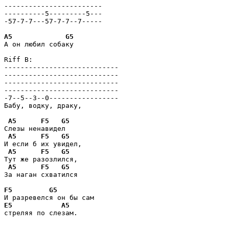
------------------------

----------5---------5---

-57-7-7---57-7-7--7-----

A5
G5
А он любил собаку

Riff B:

----------------------------

----------------------------

----------------------------

----------------------------

-7--5--3--0-----------------

Бабу, водку, драку,

A5
F5
G5
Слезы ненавидел

A5
F5
G5
И если б их увидел, 

A5
F5
G5
Тут же разозлился, 

A5
F5
G5
За наган схватился

F5
G5
E5
A5
стреляя по слезам.