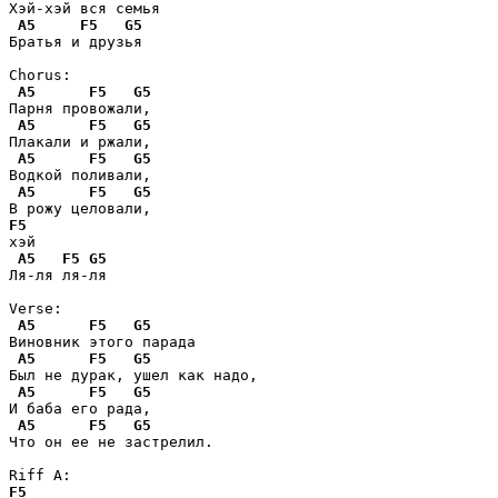
Хэй-хэй вся семья

A5
F5
G5
Братья и друзья

Chorus:

A5
F5
G5
Парня провожали, 

A5
F5
G5
Плакали и ржали,

A5
F5
G5
Водкой поливали,

A5
F5
G5
F5
хэй

A5
F5
G5
Ля-ля ля-ля

Verse:

A5
F5
G5
Виновник этого парада

A5
F5
G5
Был не дурак, ушел как надо,

A5
F5
G5
И баба его рада,

A5
F5
G5
Что он ее не застрелил.

F5