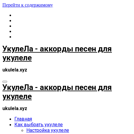
Перейти к содержимому
УкулеЛа - аккорды песен для
укулеле
ukulela.xyz
УкулеЛа - аккорды песен для
укулеле
ukulela.xyz
Главная
Как выбрать укулеле
Настройка укулеле