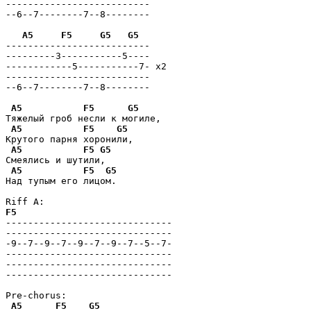
--------------------------

--6--7--------7--8--------

A5
F5
G5
G5
--------------------------

---------3-----------5----

------------5-----------7- x2

--------------------------

--6--7--------7--8--------

A5
F5
G5
Тяжелый гроб несли к могиле,

A5
F5
G5
Крутого парня хоронили,

A5
F5
G5
Смеялись и шутили,

A5
F5
G5
Над тупым его лицом.

F5
------------------------------

------------------------------

-9--7--9--7--9--7--9--7--5--7-

------------------------------

------------------------------

------------------------------

Pre-chorus:

A5
F5
G5