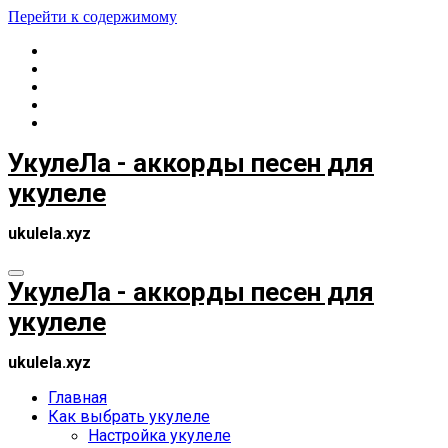
Перейти к содержимому
УкулеЛа - аккорды песен для
укулеле
ukulela.xyz
УкулеЛа - аккорды песен для
укулеле
ukulela.xyz
Главная
Как выбрать укулеле
Настройка укулеле