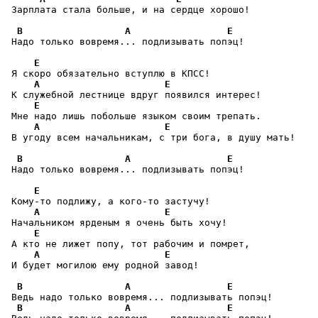
 Зарплата стала больше, и на сердце хорошо!

B
A
E
 Надо только вовремя... подлизывать попэц!

E
 Я скоро обязательно вступлю в КПСС!

A
E
 К служебной лестнице вдруг появился интерес!

E
 Мне надо лишь побольше языком своим трепать.

A
E
 В угоду всем начальникам, с три бога, в душу мать!

B
A
E
 Надо только вовремя... подлизывать попэц!

E
 Кому-то подлижу, а кого-то застучу!

A
E
 Начальником ярденым я очень быть хочу!

E
 А кто не лижет попу, тот рабочим и помрет,

A
E
 И будет могилою ему родной завод!

B
A
E
 Ведь надо только вовремя... подлизывать попэц!

B
A
E