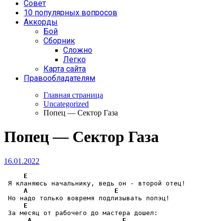
Совет
10 популярных вопросов
Аккорды
Бой
Сборник
Сложно
Легко
Карта сайта
Правообладателям
Главная страница
Uncategorized
Попец — Сектор Газа
Попец — Сектор Газа
16.01.2022
E
 Я кланяюсь начальнику, ведь он - второй отец!

A
E
 Но надо только вовремя подлизывать попэц!

E
 За месяц от рабочего до мастера дошел:

A
E