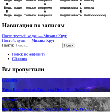
 Ведь надо только вовремя... подлизывать попэц!

B
A
E
 Ведь надо только вовремя... подлизывать попэц!

B
A
E
 Ведь надо только вовремя... подлизывать попэээээээц!
Навигация по записям
После третьей ходки — Михаил Круг
Постой, душа — Михаил Круг
Найти:
Поиск по алфавиту
Сборник
Вы пропустили
Сборник
Тима Белорусских-Аккорды Песен Под Укулеле
Сборник
Наутилус Помпилиус-Аккорды Песен Под Укулеле