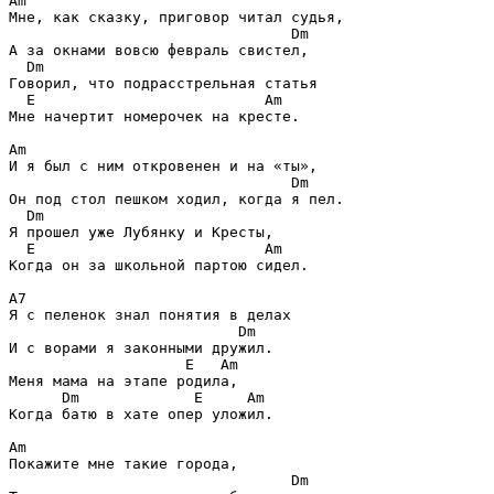
Am
Мне, как сказку, приговор читал судья,

Dm
А за окнами вовсю февраль свистел,

Dm
Говорил, что подрасстрельная статья

E                          Am
Мне начертит номерочек на кресте.

Am
И я был c ним откровенен и на «ты»,

Dm
Он под стол пешком ходил, когда я пел.

Dm
Я прошел уже Лубянку и Кресты,

E                          Am
Когда он за школьной партою сидел.

A7
Я c пеленок знал понятия в делах

Dm
И c ворами я законными дружил.

E   Am
Меня мама на этапе родила,

Dm             E     Am
Когда батю в хате опер уложил.

Am
Покажите мне такие города,

Dm