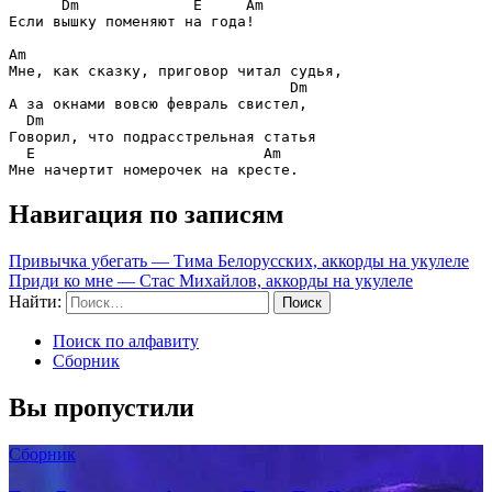
Dm             E     Am
Если вышку поменяют на года!

Am
Мне, как сказку, приговор читал судья,

Dm
А за окнами вовсю февраль свистел,

Dm
Говорил, что подрасстрельная статья

E                          Am
Навигация по записям
Привычка убегать — Тима Белорусских, аккорды на укулеле
Приди ко мне — Стас Михайлов, аккорды на укулеле
Найти:
Поиск по алфавиту
Сборник
Вы пропустили
Сборник