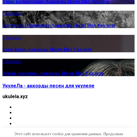
Тима Белорусских-Аккорды Песен Под Укулеле
Сборник
Наутилус Помпилиус-Аккорды Песен Под Укулеле
Сборник
Егор Крид-Аккорды Песен Под Укулеле
Сборник
Юрий Антонов- Аккорды Песен Под Укулеле
УкулеЛа - аккорды песен для укулеле
ukulela.xyz
Этот сайт использует cookie для хранения данных. Продолжая