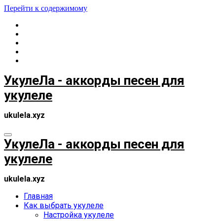
Перейти к содержимому
УкулеЛа - аккорды песен для
укулеле
ukulela.xyz
УкулеЛа - аккорды песен для
укулеле
ukulela.xyz
Главная
Как выбрать укулеле
Настройка укулеле