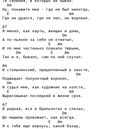
Те селения, в которых не бывал.

Dm
Ну, покажите мне - где не был никогда,

E                          Am
Где не дрался, где не пел, не воровал.

A7
Я менял, как карты, женщин и дома,

Dm
А по-пьянке за себя не отвечал,

E   Am
И по мне частенько плакала тюрьма,

Dm             E     Am
Так и я, бывало, сам по ней скучал.

Am
И столыпинский, прицепленный в хвосте,

Dm
Поджидает полуночный воронок,

Dm
И судья мне, как художник на холсте,

E                          Am
Вырисовывал последний в жизни срок.

A7
И родная, вся в брильянтах и слезах,

Dm
До машины провожает, как всегда.

E   Am
Я к тебе еще вернусь, какой базар,
