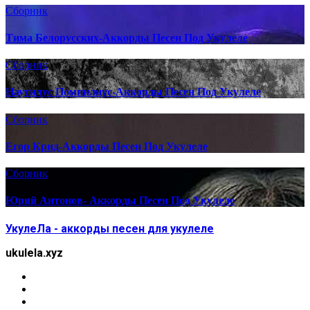
Сборник
Тима Белорусских-Аккорды Песен Под Укулеле
Сборник
Наутилус Помпилиус-Аккорды Песен Под Укулеле
Сборник
Егор Крид-Аккорды Песен Под Укулеле
Сборник
Юрий Антонов- Аккорды Песен Под Укулеле
УкулеЛа - аккорды песен для укулеле
ukulela.xyz