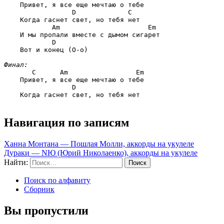
    Привет, я все еще мечтаю о тебе

             D             C
    Когда гаснет свет, но тебя нет

        Am                      Em
    И мы пропали вместе с дымом сигарет

        D
    Вот и конец (О-о)

Финал:
   C      Am                 Em
    Привет, я все еще мечтаю о тебе

             D
    Когда гаснет свет, но тебя нет

Навигация по записям
Ханна Монтана — Пошлая Молли, аккорды на укулеле
Дураки — NЮ (Юрий Николаенко), аккорды на укулеле
Найти:
Поиск по алфавиту
Сборник
Вы пропустили