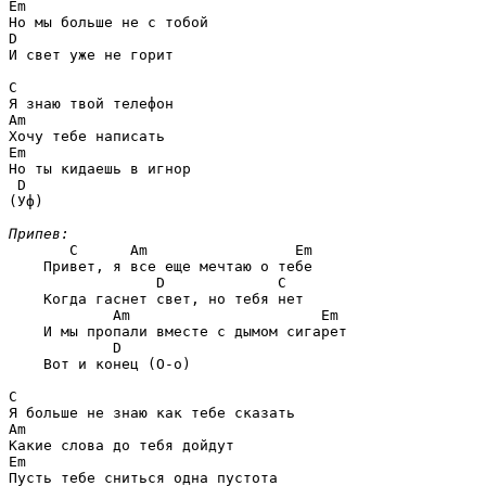
Em
D
И свет уже не горит

C
Am
Em
 D
(Уф)

Припев:
   C      Am                 Em
    Привет, я все еще мечтаю о тебе

             D             C
    Когда гаснет свет, но тебя нет

        Am                      Em
    И мы пропали вместе с дымом сигарет

        D
    Вот и конец (О-о)

C
Am
Em