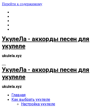
Перейти к содержимому
УкулеЛа - аккорды песен для
укулеле
ukulela.xyz
УкулеЛа - аккорды песен для
укулеле
ukulela.xyz
Главная
Как выбрать укулеле
Настройка укулеле