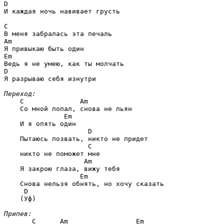
D
И каждая ночь навивает грусть

C
Am
Em
D
Я разрываю себя изнутри

Переход:
C              Am
    Со мной попал, снова не пьян

           Em
    И я опять один

                 D
    Пытаюсь позвать, никто не придет

                 C
    никто не поможет мне

                Am
    Я закрою глаза, вижу тебя

               Em
    Снова нельзя обнять, но хочу сказать

 D
    (Уф)

Припев:
   C      Am                 Em