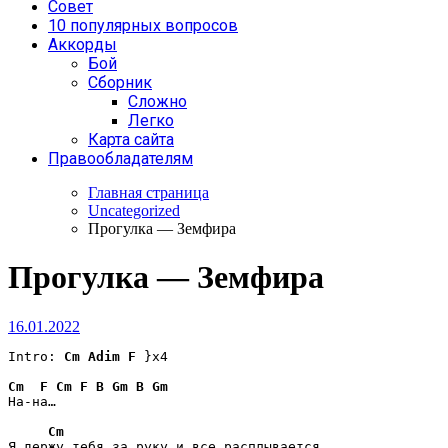
Совет
10 популярных вопросов
Аккорды
Бой
Сборник
Сложно
Легко
Карта сайта
Правообладателям
Главная страница
Uncategorized
Прогулка — Земфира
Прогулка — Земфира
16.01.2022
Intro: 
Cm
Adim
F
 }x4 

Cm
F
Cm
F
B
Gm
B
Gm
На-на… 

Cm
Я держу тебя за руку и все расплывается
