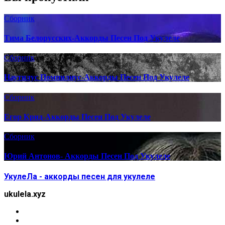
Сборник
Тима Белорусских-Аккорды Песен Под Укулеле
Сборник
Наутилус Помпилиус-Аккорды Песен Под Укулеле
Сборник
Егор Крид-Аккорды Песен Под Укулеле
Сборник
Юрий Антонов- Аккорды Песен Под Укулеле
УкулеЛа - аккорды песен для укулеле
ukulela.xyz