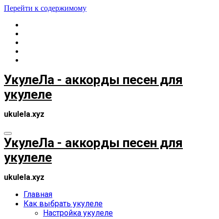
Перейти к содержимому
УкулеЛа - аккорды песен для
укулеле
ukulela.xyz
УкулеЛа - аккорды песен для
укулеле
ukulela.xyz
Главная
Как выбрать укулеле
Настройка укулеле