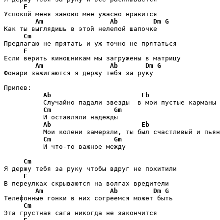
F
Успокой меня заново мне ужасно нравится

Am
Ab
Dm
G
Как ты выглядишь в этой нелепой шапочке 

Cm
Предлагаю не прятать и уж точно не прятаться

F
Если верить киношникам мы загружены в матрицу

Am
Ab
Dm
G
Фонари зажигаются я держу тебя за руку 

Припев:

Ab
Eb
          Случайно падали звезды  в мои пустые карманы

Cm
Gm
          И оставляли надежды

Ab
Eb
          Мои колени замерзли, ты был счастливый и пьян
Cm
Gm
          И что-то важное между

Cm
Я держу тебя за руку чтобы вдруг не похитили

F
В переулках скрываются на волгах вредители 

Am
Ab
Dm
G
Телефонные гонки в них согреемся может быть

Cm
Эта грустная сага никогда не закончится
