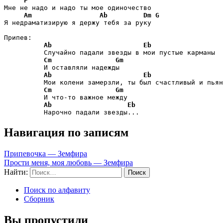
F
Мне не надо и надо ты мое одиночество

Am
Ab
Dm
G
Я недраматизирую я держу тебя за руку

Припев:

Ab
Eb
          Случайно падали звезды в мои пустые карманы

Cm
Gm
          И оставляли надежды

Ab
Eb
          Мои колени замерзли, ты был счастливый и пьян
Cm
Gm
          И что-то важное между

Ab
Eb
          Нарочно падали звезды...
Навигация по записям
Припевочка — Земфира
Прости меня, моя любовь — Земфира
Найти:
Поиск по алфавиту
Сборник
Вы пропустили