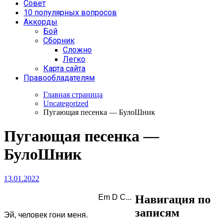
Совет
10 популярных вопросов
Аккорды
Бой
Сборник
Сложно
Легко
Карта сайта
Правообладателям
Главная страница
Uncategorized
Пугающая песенка — БулоШник
Пугающая песенка —
БулоШник
13.01.2022
						Em D C...

Навигация по
записям
Эй, человек гони меня.
