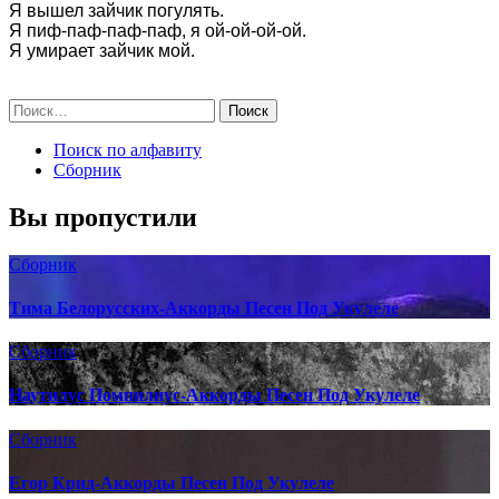
Я вышел зайчик погулять.

Я пиф-паф-паф-паф, я ой-ой-ой-ой.

Я умирает зайчик мой. 

Поиск по алфавиту
Сборник
Вы пропустили
Сборник
Тима Белорусских-Аккорды Песен Под Укулеле
Сборник
Наутилус Помпилиус-Аккорды Песен Под Укулеле
Сборник
Егор Крид-Аккорды Песен Под Укулеле