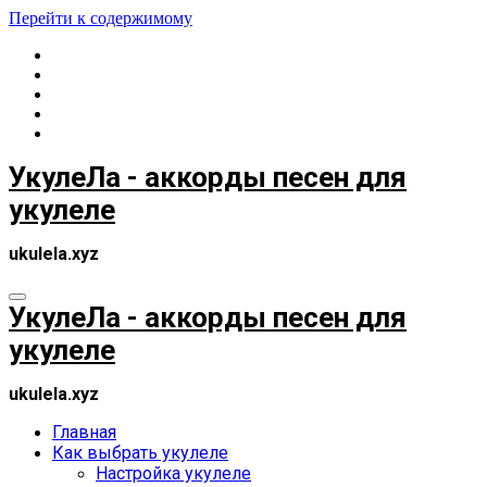
Перейти к содержимому
УкулеЛа - аккорды песен для
укулеле
ukulela.xyz
УкулеЛа - аккорды песен для
укулеле
ukulela.xyz
Главная
Как выбрать укулеле
Настройка укулеле