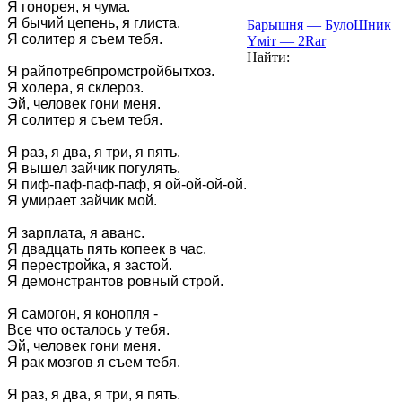
Я гонорея, я чума.

Я бычий цепень, я глиста.

Барышня — БулоШник
Я солитер я съем тебя.

Үміт — 2Rar
Найти:
Я райпотребпромстройбытхоз.

Я холера, я склероз.

Эй, человек гони меня.

Я солитер я съем тебя.

Я раз, я два, я три, я пять.

Я вышел зайчик погулять.

Я пиф-паф-паф-паф, я ой-ой-ой-ой.

Я умирает зайчик мой.

Я зарплата, я аванс.

Я двадцать пять копеек в час.

Я перестройка, я застой.

Я демонстрантов ровный строй.

Я самогон, я конопля -

Все что осталось у тебя.

Эй, человек гони меня.

Я рак мозгов я съем тебя.

Я раз, я два, я три, я пять.
