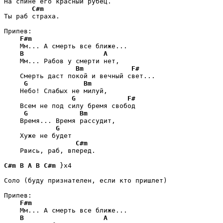
На спине его красный рубец.

C#m
Ты раб страха. 

Припев:

F#m
    Мм... А смерть все ближе...

B
A
    Мм... Рабов у смерти нет,

Bm
F#
    Смерть даст покой и вечный свет...

G
Bm
    Небо! Слабых не милуй,

G
F#
    Всем не под силу бремя свобод

G
Bm
    Время... Время рассудит,

G
    Хуже не будет 

C#m
    Рвись, раб, вперед.

C#m
B
A
B
C#m
 }x4

Cоло (буду признателен, если кто пришлет)

Припев:

F#m
    Мм... А смерть все ближе...

B
A