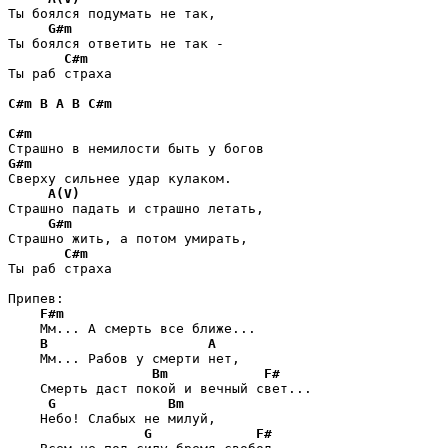
Ты боялся подумать не так,

G#m
Ты боялся ответить не так -    

C#m
Ты раб страха

C#m
B
A
B
C#m
C#m
G#m
Сверху сильнее удар кулаком.  

A(V)
Страшно падать и страшно летать,

G#m
Страшно жить, а потом умирать,

C#m
Ты раб страха

Припев:

F#m
    Мм... А смерть все ближе...

B
A
    Мм... Рабов у смерти нет,

Bm
F#
    Смерть даст покой и вечный свет...

G
Bm
    Небо! Слабых не милуй,

G
F#