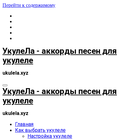
Перейти к содержимому
УкулеЛа - аккорды песен для
укулеле
ukulela.xyz
УкулеЛа - аккорды песен для
укулеле
ukulela.xyz
Главная
Как выбрать укулеле
Настройка укулеле