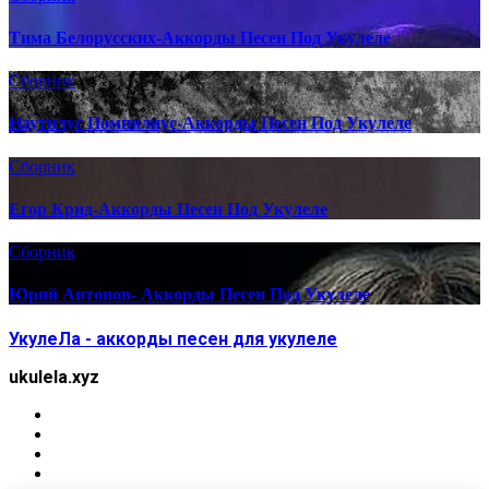
Тима Белорусских-Аккорды Песен Под Укулеле
Сборник
Наутилус Помпилиус-Аккорды Песен Под Укулеле
Сборник
Егор Крид-Аккорды Песен Под Укулеле
Сборник
Юрий Антонов- Аккорды Песен Под Укулеле
УкулеЛа - аккорды песен для укулеле
ukulela.xyz