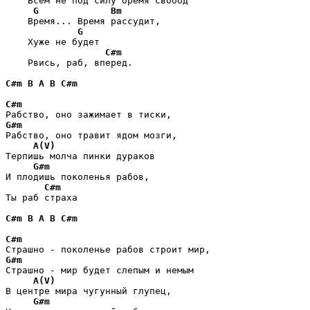
    Всем не под силу бремя свобод

G
Bm
    Время... Время рассудит,

G
    Хуже не будет 

C#m
    Рвись, раб, вперед.

C#m
B
A
B
C#m
C#m
G#m
Рабство, оно травит ядом мозги,

A(V)
Терпишь молча пинки дураков 

G#m
И плодишь поколенья рабов,

C#m
Ты раб страха

C#m
B
A
B
C#m
C#m
G#m
Страшно - мир будет слепым и немым

A(V)
В центре мира чугунный глупец,

G#m