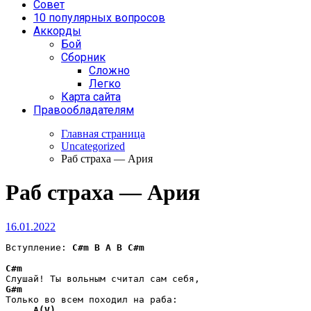
Совет
10 популярных вопросов
Аккорды
Бой
Сборник
Сложно
Легко
Карта сайта
Правообладателям
Главная страница
Uncategorized
Раб страха — Ария
Раб страха — Ария
16.01.2022
Вступление: 
C#m
B
A
B
C#m
C#m
G#m
Только во всем походил на раба:

A(V)