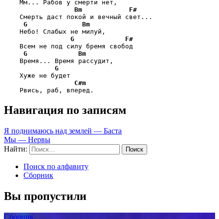
    Мм... Рабов у смерти нет,

Bm
F#
    Смерть даст покой и вечный свет...

G
Bm
    Небо! Слабых не милуй,

G
F#
    Всем не под силу бремя свобод

G
Bm
    Время... Время рассудит,

G
    Хуже не будет 

C#m
    Рвись, раб, вперед.
Навигация по записям
Я поднимаюсь над землей — Баста
Мы — Нервы
Найти:
Поиск по алфавиту
Сборник
Вы пропустили
Сборник