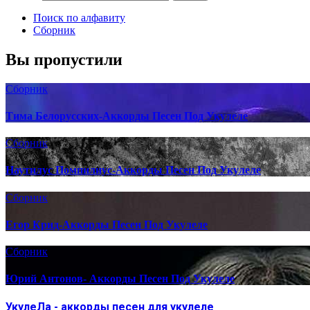
Поиск по алфавиту
Сборник
Вы пропустили
Сборник
Тима Белорусских-Аккорды Песен Под Укулеле
Сборник
Наутилус Помпилиус-Аккорды Песен Под Укулеле
Сборник
Егор Крид-Аккорды Песен Под Укулеле
Сборник
Юрий Антонов- Аккорды Песен Под Укулеле
УкулеЛа - аккорды песен для укулеле