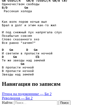
Gm
Gsus2/A
Gm/B
 (
Gsus2/A
Gm/B
Cm)
B/D
Gm
 Рассекая холода

Как волк порою ночью выл

Брал в долг и этим как-то жил

И под снежный пух напрягала слух

Позабытая совсем

Слово сказанного эхо

Все равно "зачем?"

D
Gm
D
Gm
D
Gm
Eb
Те же звезды над землей

Gm
В пропасти ночной

В пропасти ночной

Навигация по записям
Птица на подоконнике — Би 2
Революция — Би 2
Найти: