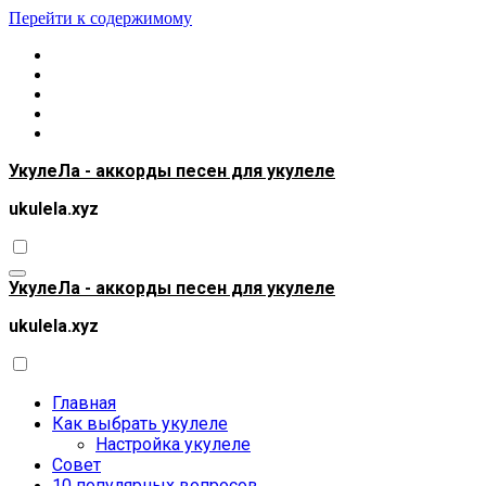
Перейти к содержимому
УкулеЛа - аккорды песен для укулеле
ukulela.xyz
УкулеЛа - аккорды песен для укулеле
ukulela.xyz
Главная
Как выбрать укулеле
Настройка укулеле
Совет
10 популярных вопросов