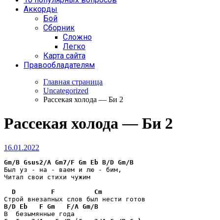
Аккорды
Бой
Сборник
Сложно
Легко
Карта сайта
Правообладателям
Главная страница
Uncategorized
Рассекая холода — Би 2
Рассекая холода — Би 2
16.01.2022
Gm/B
Gsus2/A
Gm7/F
Gm
Eb
B/D
Gm/B
Был уз - на - ваем и лю - бим,

Читал свои стихи чужим

D
F
Cm
B/D
Eb
F
Gm
F/A
Gm/B