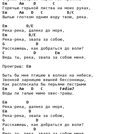
Em
Am
D
C
Em
Am
D
C
D/C
Выпью глотком одним воду твою, река.

Em
D/E
Em
D/E
G
D
C
D
Em
Ведь ты, река, звала за собою меня.

Проигрыш: 
Em
Быть бы мне птицею в волнах на небеси,

Звонкой зарницею вешней бессонницы,

Em
Am
D
C
F#dim7
Воды ли талые мимо овес-травы.

Em
D
Em
D
G
D
C
D
Ведь ты, река, звала за собою меня.
