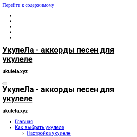
Перейти к содержимому
УкулеЛа - аккорды песен для
укулеле
ukulela.xyz
УкулеЛа - аккорды песен для
укулеле
ukulela.xyz
Главная
Как выбрать укулеле
Настройка укулеле