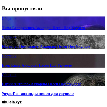
Вы пропустили
Сборник
Тима Белорусских-Аккорды Песен Под Укулеле
Сборник
Наутилус Помпилиус-Аккорды Песен Под Укулеле
Сборник
Егор Крид-Аккорды Песен Под Укулеле
Сборник
Юрий Антонов- Аккорды Песен Под Укулеле
УкулеЛа - аккорды песен для укулеле
ukulela.xyz