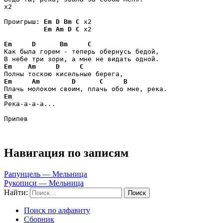
x2

Проигрыш: 
Em
D
Bm
C
 x2

Em
Am
D
C
 x2

Em
D
Bm
C
Как была горем - теперь обернусь бедой,

Em
Am
D
C
Em
Am
D
C
B
Em
Река-а-а-а...

Припев
Навигация по записям
Рапунцель — Мельница
Рукописи — Мельница
Найти:
Поиск по алфавиту
Сборник