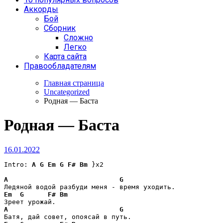
Аккорды
Бой
Сборник
Сложно
Легко
Карта сайта
Правообладателям
Главная страница
Uncategorized
Родная — Баста
Родная — Баста
16.01.2022
Intro: 
A
G
Em
G
F#
Bm
 }x2

A
G
Em
G
F#
Bm
A
G