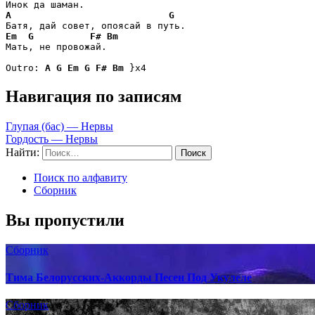
A
G
Em
G
F#
Bm
Мать, не провожай.

Outro: 
A
G
Em
G
F#
Bm
 }x4
Навигация по записям
Глупая (бас) — Нервы
Гордость — Нервы
Найти:
Поиск по алфавиту
Сборник
Вы пропустили
Сборник
Тима Белорусских-Аккорды Песен Под Укулеле
Сборник