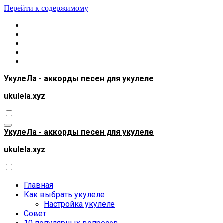
Перейти к содержимому
УкулеЛа - аккорды песен для укулеле
ukulela.xyz
УкулеЛа - аккорды песен для укулеле
ukulela.xyz
Главная
Как выбрать укулеле
Настройка укулеле
Совет
10 популярных вопросов