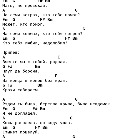
Em
G
F#
Bm
A
G
Em
G
F#
Bm
A
G
Em
G
F#
Bm
Кто тебя любил, недолюбил?

A
E
G
F#
Bm
A
E
G
F#
Bm
Крохи собираем.

A
G
Em
G
F#
Bm
A
G
Em
G
F#
Bm
A
G