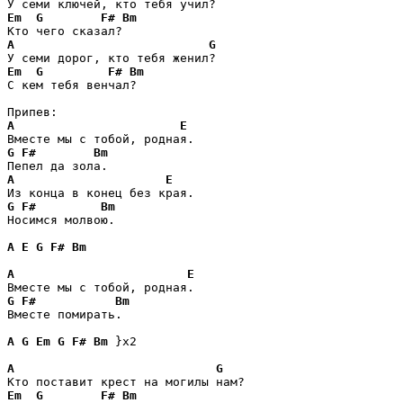
Em
G
F#
Bm
A
G
Em
G
F#
Bm
С кем тебя венчал?

A
E
G
F#
Bm
A
E
G
F#
Bm
Носимся молвою.

A
E
G
F#
Bm
A
E
G
F#
Bm
Вместе помирать.

A
G
Em
G
F#
Bm
 }x2

A
G
Em
G
F#
Bm