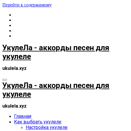
Перейти к содержимому
УкулеЛа - аккорды песен для
укулеле
ukulela.xyz
УкулеЛа - аккорды песен для
укулеле
ukulela.xyz
Главная
Как выбрать укулеле
Настройка укулеле