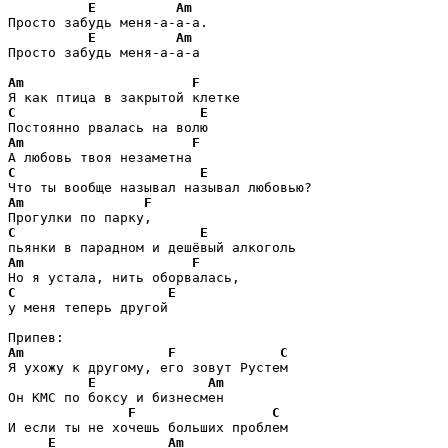
E
Am
Просто забудь меня-а-а-а. 

E
Am
Просто забудь меня-а-а-а 

Am
F
C
E
Am
F
C
E
Am
F
C
E
Am
F
C
E
у меня теперь другой

Am
F
C
Я ухожу к другому, его зовут Рустем 

E
Am
Он КМС по боксу и бизнесмен 

F
C
И если ты не хочешь больших проблем 

E
Am