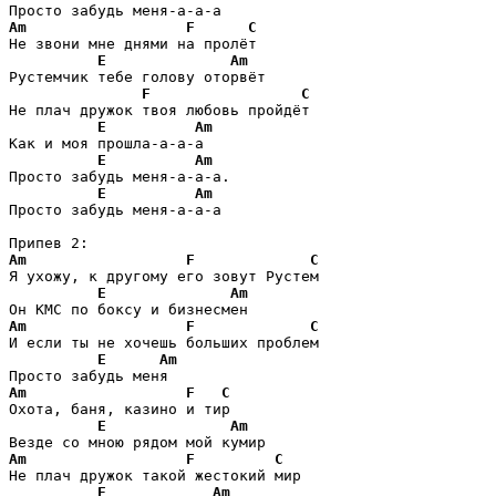
Am
F
C
Не звони мне днями на пролёт 

E
Am
Рустемчик тебе голову оторвёт 

F
C
Не плач дружок твоя любовь пройдёт 

E
Am
Как и моя прошла-а-а-а 

E
Am
Просто забудь меня-а-а-а. 

E
Am
Просто забудь меня-а-а-а 

Am
F
C
Я ухожу, к другому его зовут Рустем

E
Am
Am
F
C
И если ты не хочешь больших проблем

E
Am
Am
F
C
Охота, баня, казино и тир

E
Am
Am
F
C
Не плач дружок такой жестокий мир

E
Am