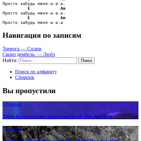
Просто забудь меня-а-а-а.

E
Am
Просто забудь меня-а-а-а.

E
Am
Просто забудь меня-а-а-а
Навигация по записям
Тревога — Сплин
Скоро дембель. — Любэ
Найти:
Поиск по алфавиту
Сборник
Вы пропустили
Сборник
Тима Белорусских-Аккорды Песен Под Укулеле
Сборник
Наутилус Помпилиус-Аккорды Песен Под Укулеле