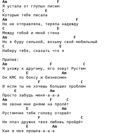
Am
F
C
E
Am
F
C
E
Am
F
C
E
Наберу тебя, сказать что я 

Am
F
C
Я ухожу к другому, его зовут Рустем 

E
Am
Он КМС по боксу и бизнесмен 

F
C
И если ты не хочешь больших проблем 

E
Am
Am
F
C
Не звони мне днями на пролёт 

E
Am
Рустемчик тебе голову оторвёт 

F
C
Не плач дружок твоя любовь пройдёт 

E
Am
Как и моя прошла-а-а-а 
