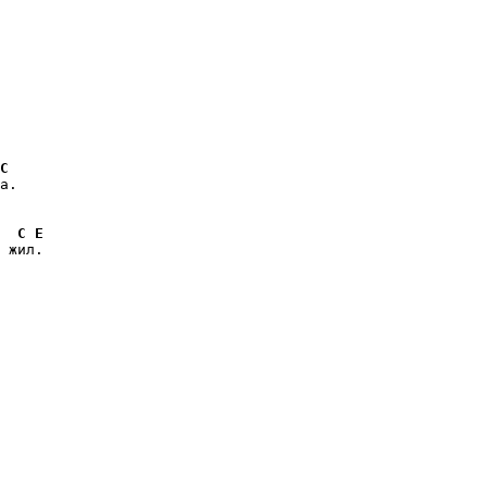
C
а.

C
E
 жил.