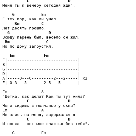
C
D
Меня ты к вечеру сегодня жди".

G
Em
С тех пор, как он ушел

Bm
C
Лет десять прошло.

G
D
Всюду парень был, весело он жил,

Bm
C
Но по дому загрустил.

Em
Fm
E|-----------------------------|

B|-----------------------------|

G|-----------------------------|

D|-----------------------------|

A|-----0---0---------2---2-----| x2

E|-0-3---3-------2-5---5-------|

Em
A
"Детка, как дела? Как ты тут жила?

C
D
Em
A
Не злись на меня, задержался я

C
D
И понял - нет мне счастья без тебя".

G
Em