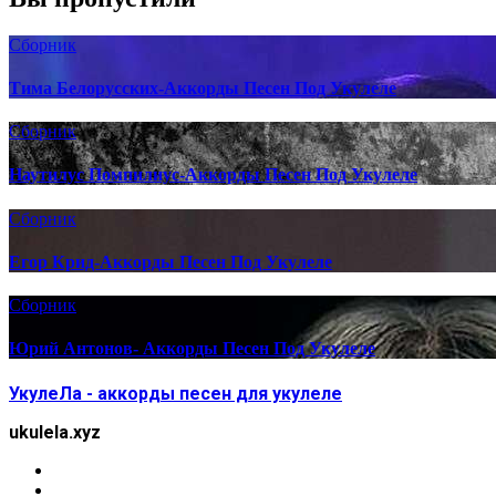
Сборник
Тима Белорусских-Аккорды Песен Под Укулеле
Сборник
Наутилус Помпилиус-Аккорды Песен Под Укулеле
Сборник
Егор Крид-Аккорды Песен Под Укулеле
Сборник
Юрий Антонов- Аккорды Песен Под Укулеле
УкулеЛа - аккорды песен для укулеле
ukulela.xyz