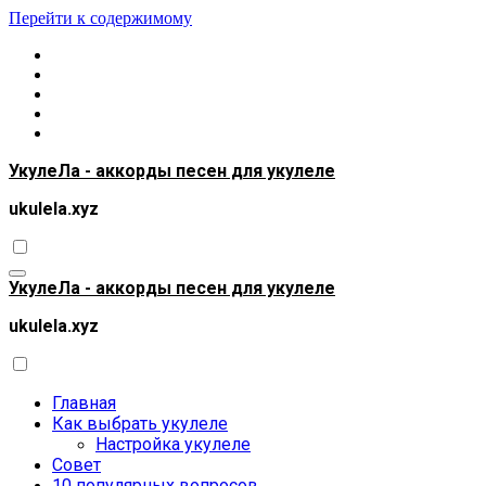
Перейти к содержимому
УкулеЛа - аккорды песен для укулеле
ukulela.xyz
УкулеЛа - аккорды песен для укулеле
ukulela.xyz
Главная
Как выбрать укулеле
Настройка укулеле
Совет
10 популярных вопросов