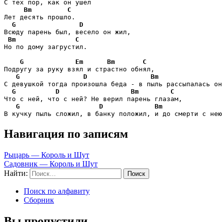
С тех пор, как он ушел

Bm
C
Лет десять прошло.

G
D
Всюду парень был, весело он жил,

Bm
C
Но по дому загрустил.

G
Em
Bm
C
Подругу за руку взял и страстно обнял,

G
D
Bm
С девушкой тогда произошла беда - в пыль рассыпалась он
G
D
Bm
C
Что с ней, что с ней? Не верил парень глазам,

G
D
Bm
В кучку пыль сложил, в банку положил, и до смерти с нею
Навигация по записям
Рыцарь — Король и Шут
Садовник — Король и Шут
Найти:
Поиск по алфавиту
Сборник
Вы пропустили