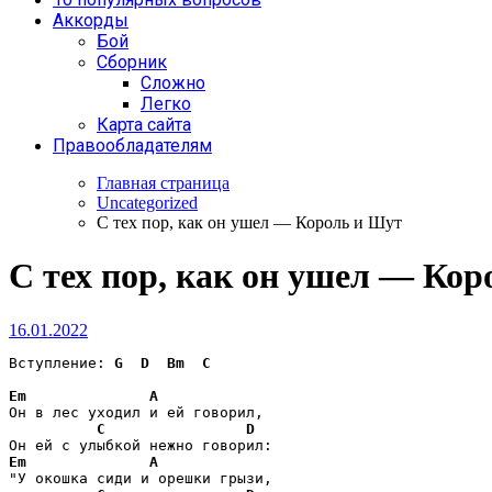
Аккорды
Бой
Сборник
Сложно
Легко
Карта сайта
Правообладателям
Главная страница
Uncategorized
С тех пор, как он ушел — Король и Шут
С тех пор, как он ушел — Ко
16.01.2022
Вступление: 
G
D
Bm
C
Em
A
Он в лес уходил и ей говорил,

C
D
Em
A
"У окошка сиди и орешки грызи,
