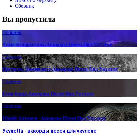
Поиск по алфавиту
Сборник
Вы пропустили
Сборник
Тима Белорусских-Аккорды Песен Под Укулеле
Сборник
Наутилус Помпилиус-Аккорды Песен Под Укулеле
Сборник
Егор Крид-Аккорды Песен Под Укулеле
Сборник
Юрий Антонов- Аккорды Песен Под Укулеле
УкулеЛа - аккорды песен для укулеле