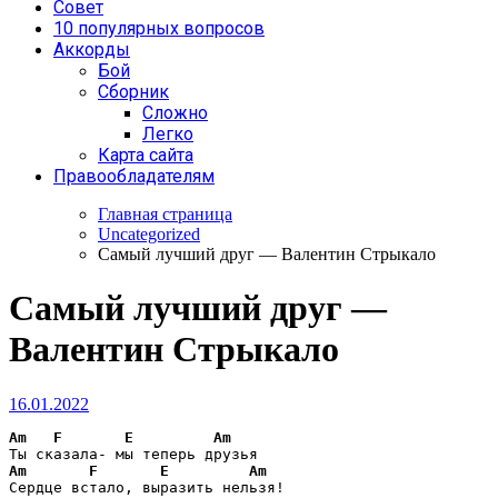
Совет
10 популярных вопросов
Аккорды
Бой
Сборник
Сложно
Легко
Карта сайта
Правообладателям
Главная страница
Uncategorized
Самый лучший друг — Валентин Стрыкало
Самый лучший друг —
Валентин Стрыкало
16.01.2022
Am
F
E
Am
Am
F
E
Am