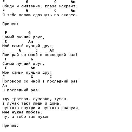
F
G
C
Am
F
G
C
Am
Я тебе желаю сдохнуть по скорее.

Припев:

F
G
Самый лучший друг,

C
Am
F
G
C
Am
Поиграй со мной в последний раз!

F
G
Самый лучший друг,

C
Am
F
G
C
Am
В последний раз!

жду трамвая. сумерки, туман. 

в лужах тают люди и дома. 

пустота внутри и пустота снаружи,

мне нужна любовь,

ну, а тебе так нужен

Припев:
