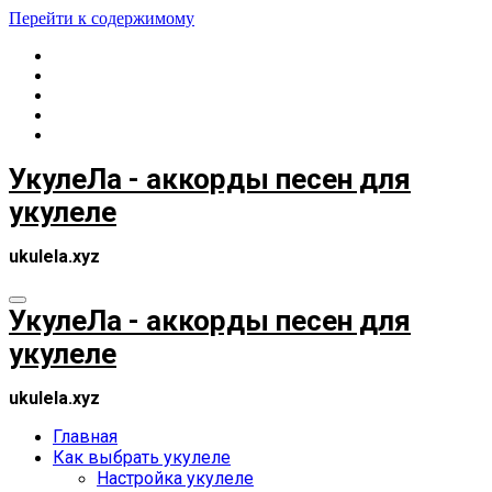
Перейти к содержимому
УкулеЛа - аккорды песен для
укулеле
ukulela.xyz
УкулеЛа - аккорды песен для
укулеле
ukulela.xyz
Главная
Как выбрать укулеле
Настройка укулеле