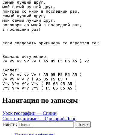
Самый лучший друг.

мой самый лучший друг, 

поиграй со мной в последний раз. 

самый лучший друг, 

мой самый лучший друг,

поговори со мной в последний раз, 

в последний раз!

если следовать оригиналу то играется так:

Вначале вступление:

Vv Vv vv vv Vv ( 
A5
D5
F5
E5
A5
 ) x2

Куплет:

Vv Vv vv vv Vv ( 
A5
D5
F5
E5
A5
 ) 

Vv Vv v^v V ( 
A5
D5
F5
E5
 )

V^v V^v V^v V^v ( 
F5
G5
C5
A5
 )

V^v V^v V^v V^v ( 
F5
G5
C5
A5
 )
Навигация по записям
Урок географии — Сплин
Снег под ногами — Григорий Лепс
Найти: