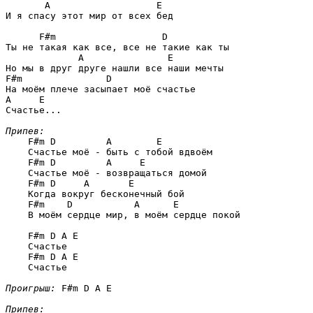
A                   E
И я спасу этот мир от всех бед

F#m                   D
Ты не такая как все, все не такие как ты

A               E
F#m               D
A     E
Счастье...

Припев:
F#m D         A        E
    Счастье моё - быть с тобой вдвоём

F#m D         A     E
    Счастье моё - возвращаться домой

F#m D     A       E
    Когда вокруг бесконечный бой

F#m    D           A      E
    В моём сердце мир, в моём сердце покой

F#m D A E
    Счастье

F#m D A E
    Счастье 

Проигрыш:
F#m D A E
Припев: