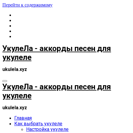
Перейти к содержимому
УкулеЛа - аккорды песен для
укулеле
ukulela.xyz
УкулеЛа - аккорды песен для
укулеле
ukulela.xyz
Главная
Как выбрать укулеле
Настройка укулеле