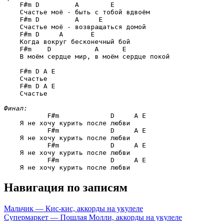
F#m D         A        E
    Счастье моё - быть с тобой вдвоём

F#m D         A     E
    Счастье моё - возвращаться домой

F#m D     A       E
    Когда вокруг бесконечный бой

F#m    D           A      E
    В моём сердце мир, в моём сердце покой

F#m D A E
    Счастье

F#m D A E
    Счастье

Финал:
F#m             D     A E
    Я не хочу курить после любви

F#m             D     A E
    Я не хочу курить после любви

F#m             D     A E
    Я не хочу курить после любви

F#m             D     A E
Навигация по записям
Мальчик — Кис-кис, аккорды на укулеле
Супермаркет — Пошлая Молли, аккорды на укулеле