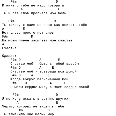
F#m                   D
И ничего тебе не надо говорить

A                 E
Ты и без слов прогнала мою боль

F#m                   D
A         E
F#m           D
A      E
Счастье...

Припев:
F#m D         A        E
    Счастье моё - быть с тобой вдвоём

F#m D         A     E
    Счастье моё - возвращаться домой

F#m D     A       E
    Когда вокруг бесконечный бой

F#m    D           A      E
    В моём сердце мир, в моём сердце покой

F#m                  D
Я не хочу искать в сотнях других

A                  E
Черты, которых не видел в тебе

F#m            D
Ты заменила мне целый мир
