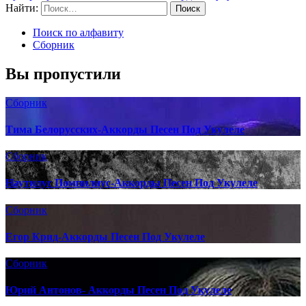
Найти:
Поиск по алфавиту
Сборник
Вы пропустили
Сборник
Тима Белорусских-Аккорды Песен Под Укулеле
Сборник
Наутилус Помпилиус-Аккорды Песен Под Укулеле
Сборник
Егор Крид-Аккорды Песен Под Укулеле
Сборник
Юрий Антонов- Аккорды Песен Под Укулеле