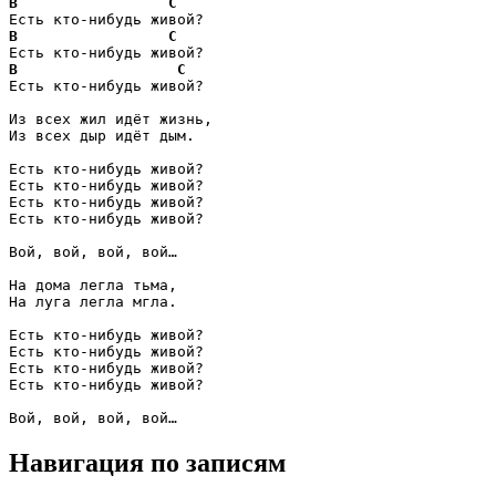
B
C
B
C
B
C
Есть кто-нибудь живой?

Из всех жил идёт жизнь,

Из всех дыр идёт дым.

Есть кто-нибудь живой?

Есть кто-нибудь живой?

Есть кто-нибудь живой?

Есть кто-нибудь живой?

Вой, вой, вой, вой…

На дома легла тьма,

На луга легла мгла.

Есть кто-нибудь живой?

Есть кто-нибудь живой?

Есть кто-нибудь живой?

Есть кто-нибудь живой?

Вой, вой, вой, вой…
Навигация по записям