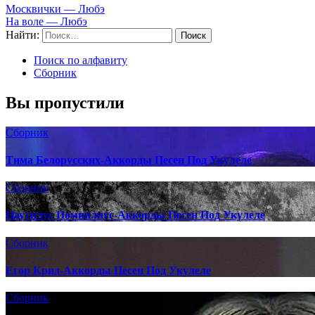
Москвички — Любэ
На воле — Любэ
Найти:
Поиск по алфавиту
Сборник
Вы пропустили
Сборник
Тима Белорусских-Аккорды Песен Под Укулеле
Сборник
Наутилус Помпилиус-Аккорды Песен Под Укулеле
Сборник
Егор Крид-Аккорды Песен Под Укулеле
Сборник