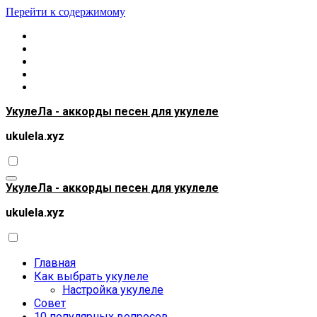
Перейти к содержимому
УкулеЛа - аккорды песен для укулеле
ukulela.xyz
УкулеЛа - аккорды песен для укулеле
ukulela.xyz
Главная
Как выбрать укулеле
Настройка укулеле
Совет
10 популярных вопросов