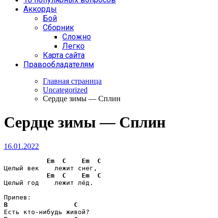
Аккорды
Бой
Сборник
Сложно
Легко
Карта сайта
Правообладателям
Главная страница
Uncategorized
Сердце зимы — Сплин
Сердце зимы — Сплин
16.01.2022
Em
C
Em
C
Целый век    лежит снег,

Em
C
Em
C
Целый год    лежит лёд.

B
C