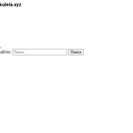
kulela.xyz
айти: