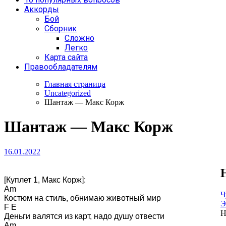
Аккорды
Бой
Сборник
Сложно
Легко
Карта сайта
Правообладателям
Главная страница
Uncategorized
Шантаж — Макс Корж
Шантаж — Макс Корж
16.01.2022
[Куплет 1, Макс Корж]: 

Am 

Ч
Костюм на стиль, обнимаю животный мир 

Э
F E 

Н
Деньги валятся из карт, надо душу отвести 

Am 
