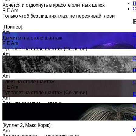
П
Хочется и отдохнуть в красоте элитных шлюх 

С
F E Am 

Только чтоб без лишних глаз, не переживай, лови 

[Припев]: 

Am 

С
Дымится на столе шантаж 

F E Am 

Т
Тут тлеет на столе шантаж (Се-ля-ви) 

Am 

С
Всё, что захотим — отдашь 

F E Am 

Н
Всё, что захотим — отдашь (По любви) 

Am 

Тлеет на столе шантаж 

С
F E Am 

Тут тлеет на столе шантаж (Се-ля-ви) 

Е
Am 

Всё, что захотим — отдашь 

С
F E 

Всё, что захотим — отдашь 

Ю
[Куплет 2, Макс Корж]: 

У
Am 
