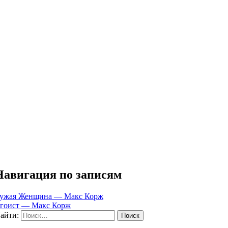
Навигация по записям
ужая Женщина — Макс Корж
гоист — Макс Корж
айти: