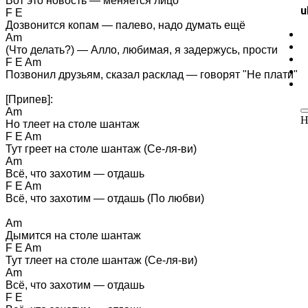
Вот это новость — меняется лицо 

u
F E 

Дозвонится копам — палево, надо думать ещё 

Am 

(Что делать?) — Алло, любимая, я задержусь, прости 

F E Am 

Позвонил друзьям, сказал расклад — говорят "Не плати" 

[Припев]: 

Am 

Н
Но тлеет на столе шантаж 

F E Am 

Тут греет на столе шантаж (Се-ля-ви) 

Am 

Всё, что захотим — отдашь 

F E Am 

Всё, что захотим — отдашь (По любви) 

Am 

Дымится на столе шантаж 

F E Am 

Тут тлеет на столе шантаж (Се-ля-ви) 

Am 

Всё, что захотим — отдашь 

F E 
