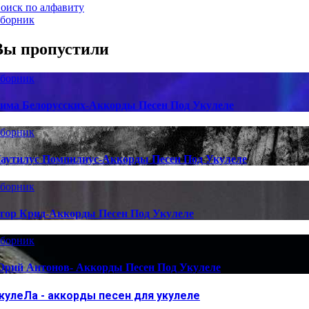
оиск по алфавиту
борник
Вы пропустили
борник
има Белорусских-Аккорды Песен Под Укулеле
борник
аутилус Помпилиус-Аккорды Песен Под Укулеле
борник
гор Крид-Аккорды Песен Под Укулеле
борник
рий Антонов- Аккорды Песен Под Укулеле
кулеЛа - аккорды песен для укулеле