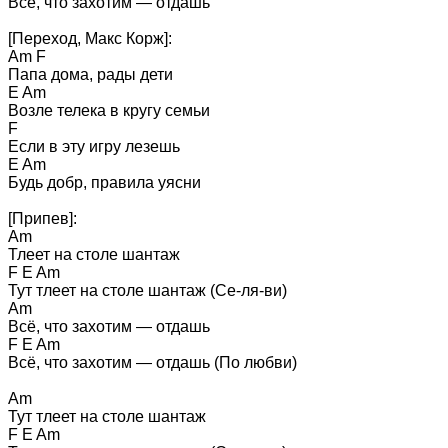
Всё, что захотим — отдашь 

[Переход, Макс Корж]: 

Am F 

Папа дома, рады дети 

E Am 

Возле телека в кругу семьи 

F 

Если в эту игру лезешь 

E Am 

Будь добр, правила уясни 

[Припев]: 

Am 

Тлеет на столе шантаж 

F E Am 

Тут тлеет на столе шантаж (Се-ля-ви) 

Am 

Всё, что захотим — отдашь 

F E Am 

Всё, что захотим — отдашь (По любви) 

Am 

Тут тлеет на столе шантаж 

F E Am 
