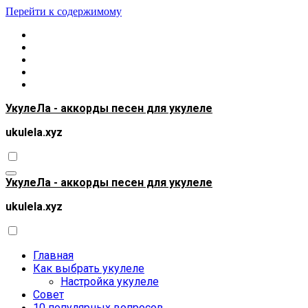
Перейти к содержимому
УкулеЛа - аккорды песен для укулеле
ukulela.xyz
УкулеЛа - аккорды песен для укулеле
ukulela.xyz
Главная
Как выбрать укулеле
Настройка укулеле
Совет
10 популярных вопросов